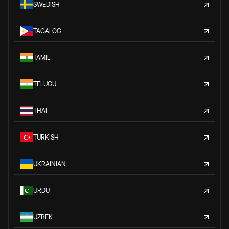
SWEDISH
TAGALOG
TAMIL
TELUGU
THAI
TURKISH
UKRAINIAN
URDU
UZBEK