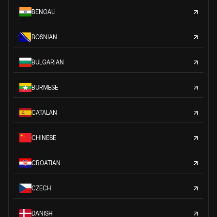
BENGALI
BOSNIAN
BULGARIAN
BURMESE
CATALAN
CHINESE
CROATIAN
CZECH
DANISH