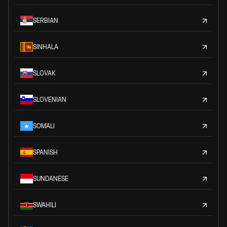
SERBIAN
SINHALA
SLOVAK
SLOVENIAN
SOMALI
SPANISH
SUNDANESE
SWAHILI