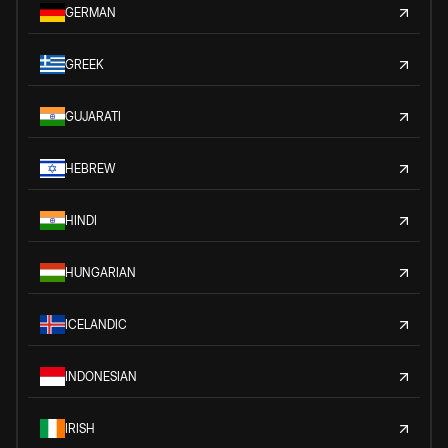
GERMAN
GREEK
GUJARATI
HEBREW
HINDI
HUNGARIAN
ICELANDIC
INDONESIAN
IRISH