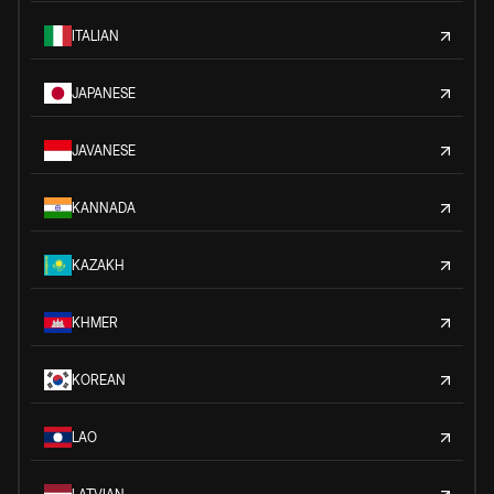
ITALIAN
JAPANESE
JAVANESE
KANNADA
KAZAKH
KHMER
KOREAN
LAO