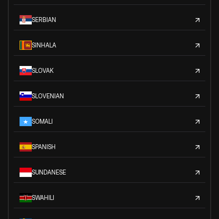
SERBIAN
SINHALA
SLOVAK
SLOVENIAN
SOMALI
SPANISH
SUNDANESE
SWAHILI