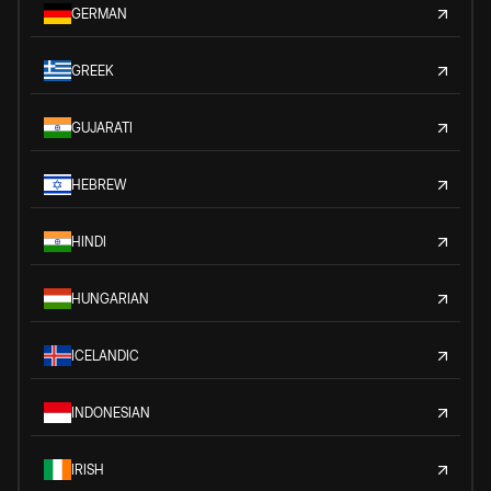
GERMAN
GREEK
GUJARATI
HEBREW
HINDI
HUNGARIAN
ICELANDIC
INDONESIAN
IRISH