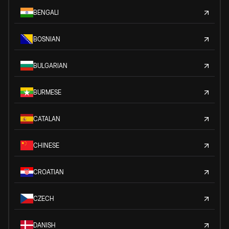
BENGALI
BOSNIAN
BULGARIAN
BURMESE
CATALAN
CHINESE
CROATIAN
CZECH
DANISH