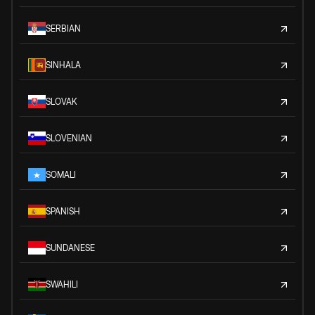
SERBIAN
SINHALA
SLOVAK
SLOVENIAN
SOMALI
SPANISH
SUNDANESE
SWAHILI