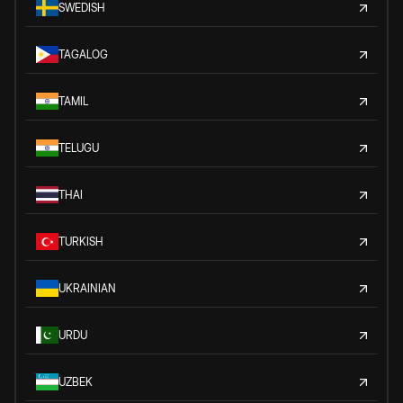
SWEDISH
TAGALOG
TAMIL
TELUGU
THAI
TURKISH
UKRAINIAN
URDU
UZBEK