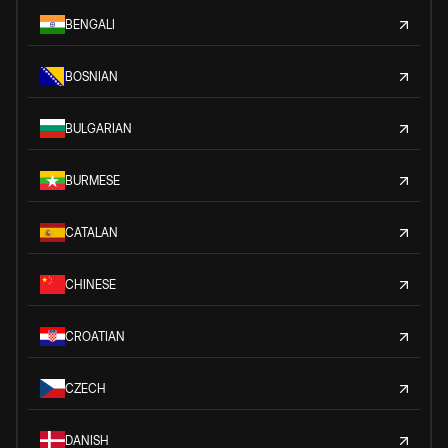
BENGALI
BOSNIAN
BULGARIAN
BURMESE
CATALAN
CHINESE
CROATIAN
CZECH
DANISH