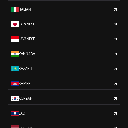
ITALIAN
JAPANESE
JAVANESE
KANNADA
KAZAKH
KHMER
KOREAN
LAO