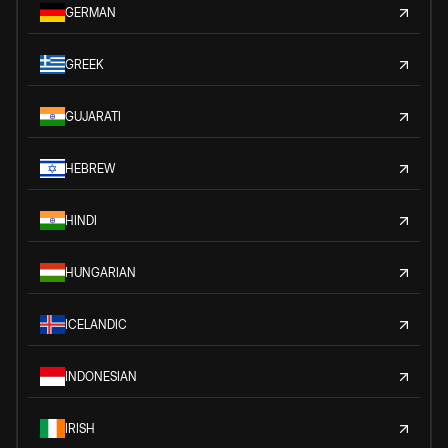
GERMAN
GREEK
GUJARATI
HEBREW
HINDI
HUNGARIAN
ICELANDIC
INDONESIAN
IRISH