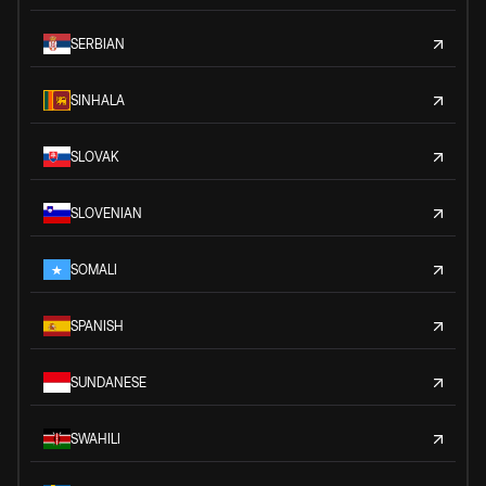
SERBIAN
SINHALA
SLOVAK
SLOVENIAN
SOMALI
SPANISH
SUNDANESE
SWAHILI