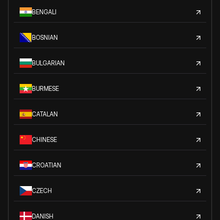
BENGALI
BOSNIAN
BULGARIAN
BURMESE
CATALAN
CHINESE
CROATIAN
CZECH
DANISH