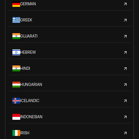
GERMAN
GREEK
GUJARATI
HEBREW
HINDI
HUNGARIAN
ICELANDIC
INDONESIAN
IRISH