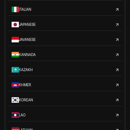
ITALIAN
JAPANESE
JAVANESE
KANNADA
KAZAKH
KHMER
KOREAN
LAO