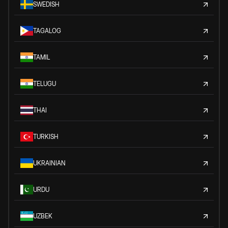
SWEDISH
TAGALOG
TAMIL
TELUGU
THAI
TURKISH
UKRAINIAN
URDU
UZBEK