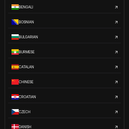
BENGALI
BOSNIAN
BULGARIAN
BURMESE
CATALAN
CHINESE
CROATIAN
CZECH
DANISH