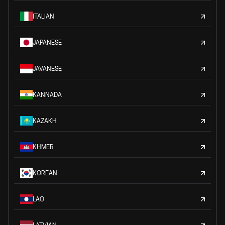
ITALIAN
JAPANESE
JAVANESE
KANNADA
KAZAKH
KHMER
KOREAN
LAO