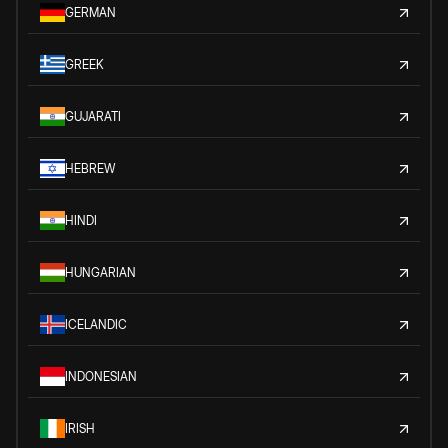
GERMAN
GREEK
GUJARATI
HEBREW
HINDI
HUNGARIAN
ICELANDIC
INDONESIAN
IRISH