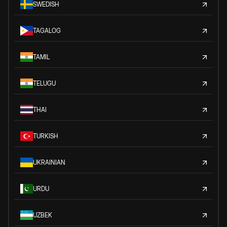
SWEDISH
TAGALOG
TAMIL
TELUGU
THAI
TURKISH
UKRAINIAN
URDU
UZBEK