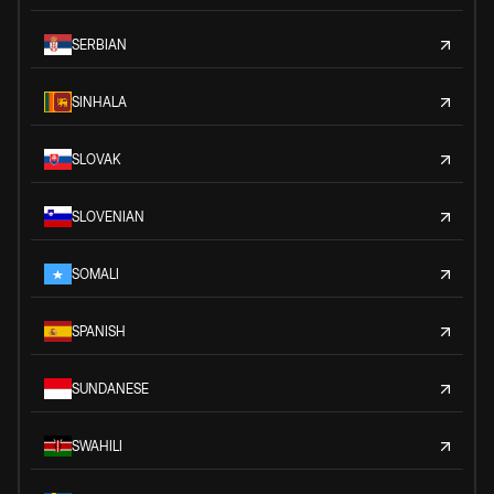
SERBIAN
SINHALA
SLOVAK
SLOVENIAN
SOMALI
SPANISH
SUNDANESE
SWAHILI