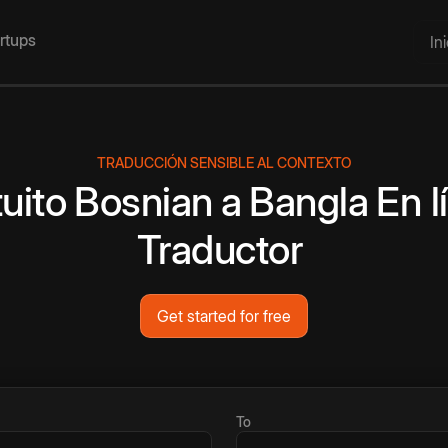
artups
In
TRADUCCIÓN SENSIBLE AL CONTEXTO
uito
Bosnian
a
Bangla
En l
Traductor
Get started for free
To