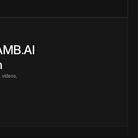
CAMB.AI
n
 vídeos,