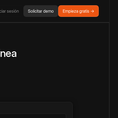
iciar sesión
Solicitar demo
Empieza gratis →
ínea