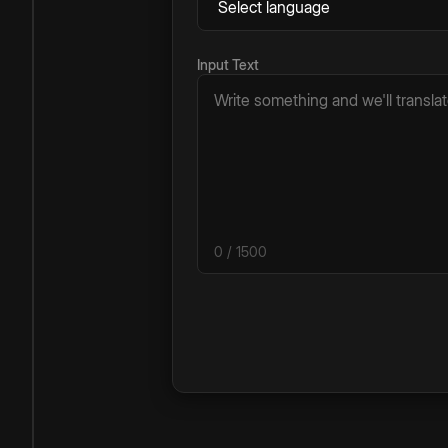
Input Text
0
/ 1500