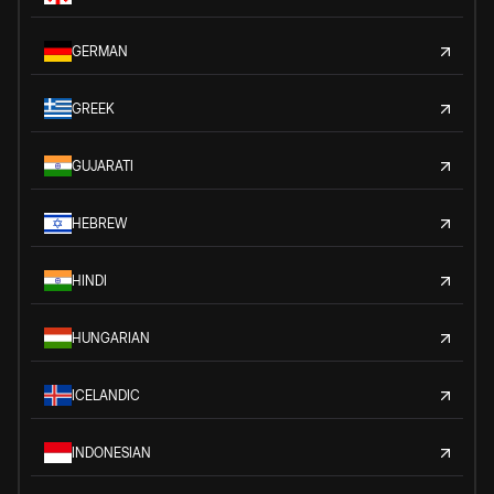
GERMAN
GREEK
GUJARATI
HEBREW
HINDI
HUNGARIAN
ICELANDIC
INDONESIAN