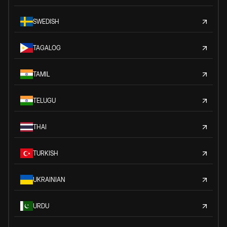
SWEDISH
TAGALOG
TAMIL
TELUGU
THAI
TURKISH
UKRAINIAN
URDU