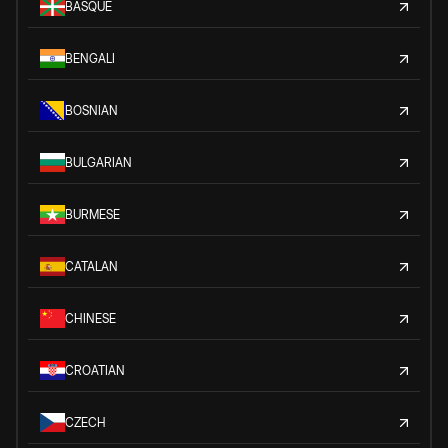
BASQUE
BENGALI
BOSNIAN
BULGARIAN
BURMESE
CATALAN
CHINESE
CROATIAN
CZECH