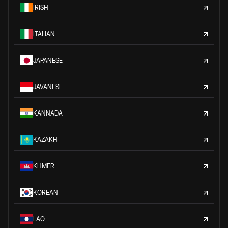
IRISH
ITALIAN
JAPANESE
JAVANESE
KANNADA
KAZAKH
KHMER
KOREAN
LAO