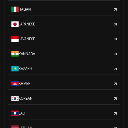
ITALIAN
JAPANESE
JAVANESE
KANNADA
KAZAKH
KHMER
KOREAN
LAO