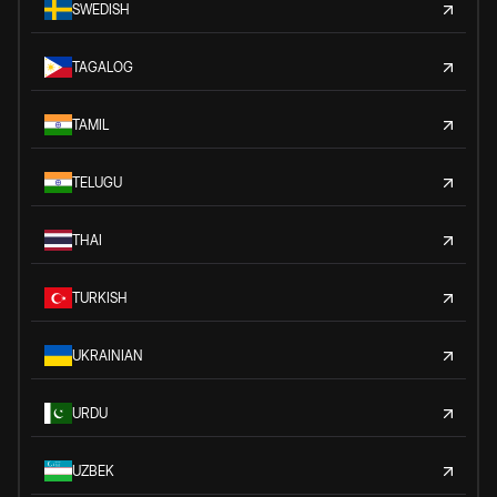
SWEDISH
TAGALOG
TAMIL
TELUGU
THAI
TURKISH
UKRAINIAN
URDU
UZBEK