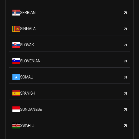
SERBIAN
SINHALA
SLOVAK
SLOVENIAN
SOMALI
SPANISH
SUNDANESE
SWAHILI