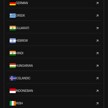
GERMAN
GREEK
GUJARATI
HEBREW
HINDI
HUNGARIAN
ICELANDIC
INDONESIAN
IRISH