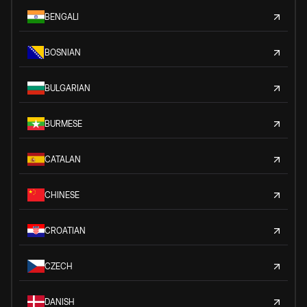
BENGALI
BOSNIAN
BULGARIAN
BURMESE
CATALAN
CHINESE
CROATIAN
CZECH
DANISH