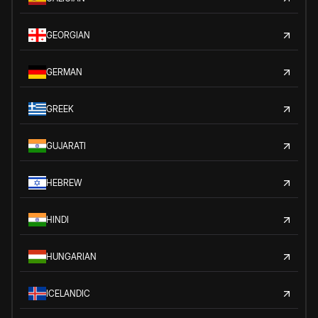
GEORGIAN
GERMAN
GREEK
GUJARATI
HEBREW
HINDI
HUNGARIAN
ICELANDIC