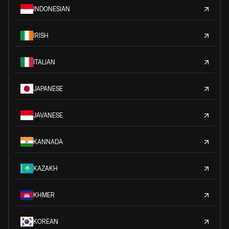
INDONESIAN
IRISH
ITALIAN
JAPANESE
JAVANESE
KANNADA
KAZAKH
KHMER
KOREAN