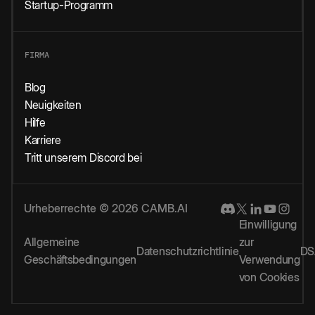
Startup-Programm
FIRMA
Blog
Neuigkeiten
Hilfe
Karriere
Tritt unserem Discord bei
Urheberrechte © 2026 CAMB.AI
Einwilligung
Allgemeine
zur
Datenschutzrichtlinie
DS
Geschäftsbedingungen
Verwendung
von Cookies