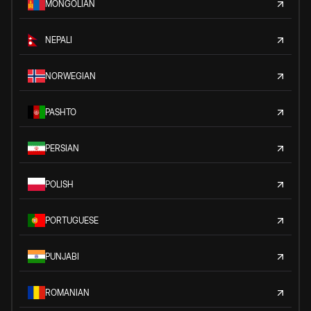
MONGOLIAN
NEPALI
NORWEGIAN
PASHTO
PERSIAN
POLISH
PORTUGUESE
PUNJABI
ROMANIAN