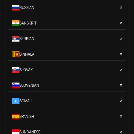
RUSSIAN
SANSKRIT
SERBIAN
SINHALA
SLOVAK
SLOVENIAN
SOMALI
SPANISH
SUNDANESE