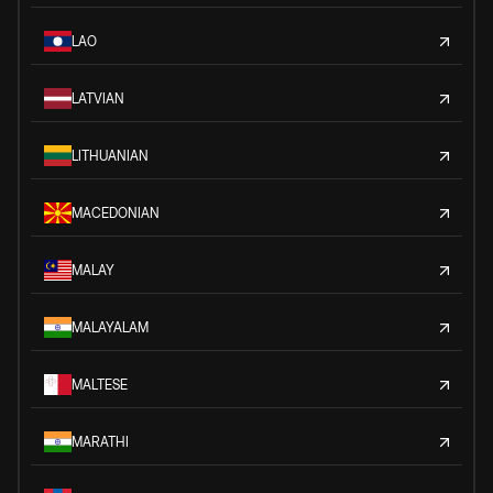
LAO
LATVIAN
LITHUANIAN
MACEDONIAN
MALAY
MALAYALAM
MALTESE
MARATHI