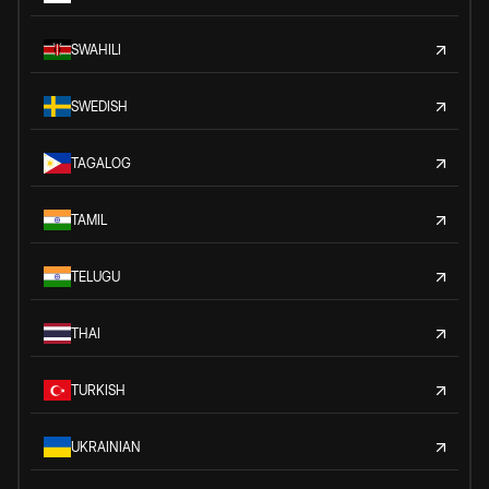
SWAHILI
SWEDISH
TAGALOG
TAMIL
TELUGU
THAI
TURKISH
UKRAINIAN