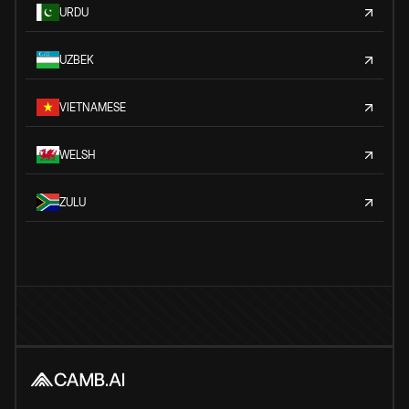
URDU
UZBEK
VIETNAMESE
WELSH
ZULU