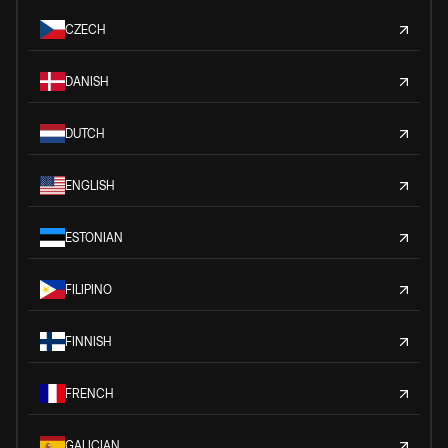
CZECH
DANISH
DUTCH
ENGLISH
ESTONIAN
FILIPINO
FINNISH
FRENCH
GALICIAN