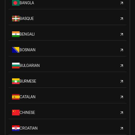
BANGLA
BASQUE
BENGALI
BOSNIAN
BULGARIAN
BURMESE
CATALAN
CHINESE
CROATIAN