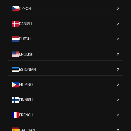
CZECH
DANISH
DUTCH
ENGLISH
ESTONIAN
FILIPINO
FINNISH
FRENCH
GALICIAN