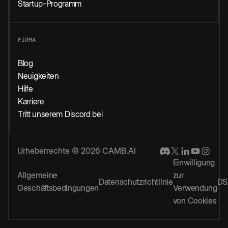
Startup-Programm
FIRMA
Blog
Neuigkeiten
Hilfe
Karriere
Tritt unserem Discord bei
Urheberrechte © 2026 CAMB.AI
Einwilligung
Allgemeine
zur
Datenschutzrichtlinie
DS
Geschäftsbedingungen
Verwendung
von Cookies