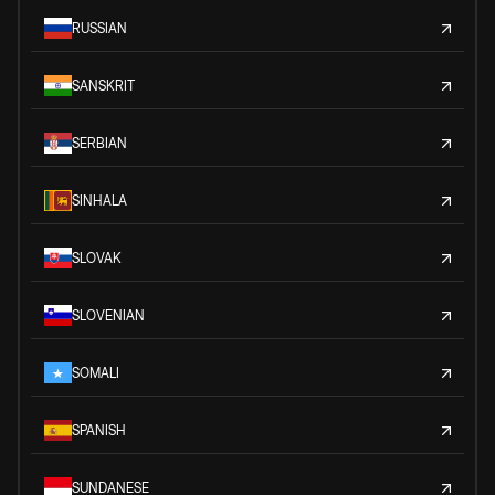
RUSSIAN
SANSKRIT
SERBIAN
SINHALA
SLOVAK
SLOVENIAN
SOMALI
SPANISH
SUNDANESE