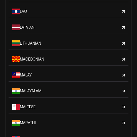
LAO
LATVIAN
LITHUANIAN
MACEDONIAN
MALAY
MALAYALAM
MALTESE
MARATHI