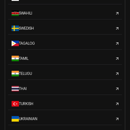
SWAHILI
SWEDISH
TAGALOG
TAMIL
TELUGU
THAI
TURKISH
UKRAINIAN