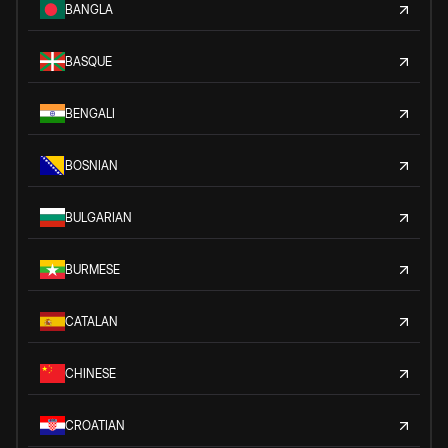
BANGLA
BASQUE
BENGALI
BOSNIAN
BULGARIAN
BURMESE
CATALAN
CHINESE
CROATIAN