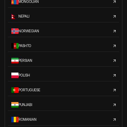
MONGOLIAN
NEPALI
NORWEGIAN
PASHTO
PERSIAN
POLISH
PORTUGUESE
PUNJABI
ROMANIAN