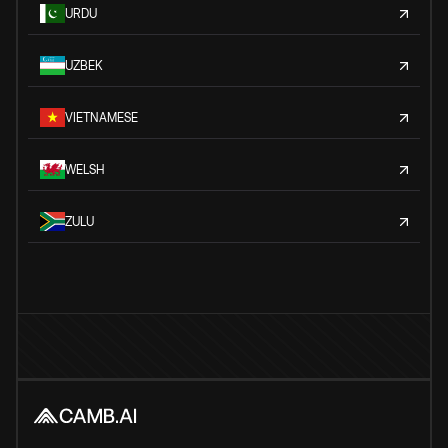
URDU
UZBEK
VIETNAMESE
WELSH
ZULU