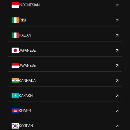
INDONESIAN
IRISH
ITALIAN
JAPANESE
JAVANESE
KANNADA
KAZAKH
KHMER
KOREAN