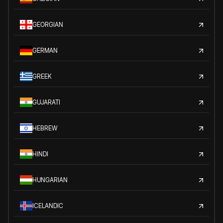
GEORGIAN
GERMAN
GREEK
GUJARATI
HEBREW
HINDI
HUNGARIAN
ICELANDIC