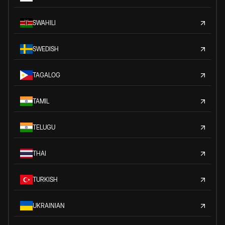
SWAHILI
SWEDISH
TAGALOG
TAMIL
TELUGU
THAI
TURKISH
UKRAINIAN