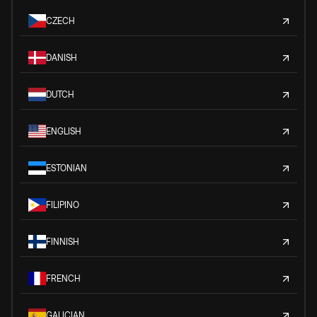
CZECH
DANISH
DUTCH
ENGLISH
ESTONIAN
FILIPINO
FINNISH
FRENCH
GALICIAN