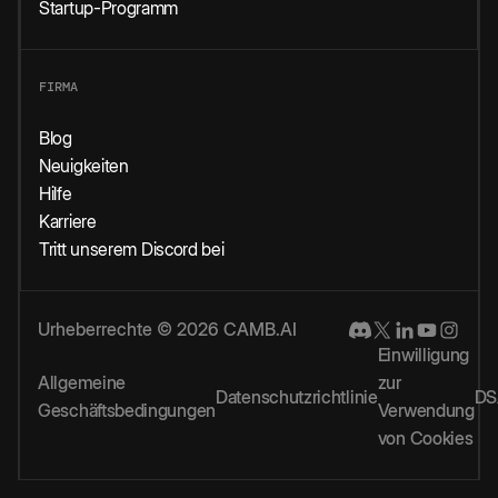
Startup-Programm
FIRMA
Blog
Neuigkeiten
Hilfe
Karriere
Tritt unserem Discord bei
Urheberrechte © 2026 CAMB.AI
Einwilligung
Allgemeine
zur
Datenschutzrichtlinie
DS
Geschäftsbedingungen
Verwendung
von Cookies