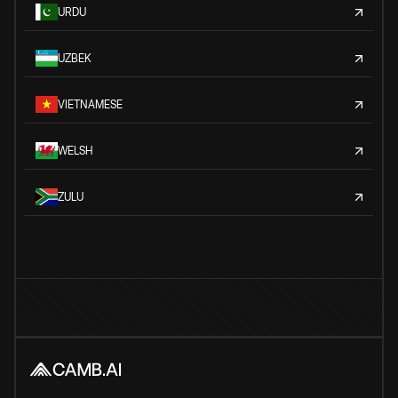
URDU
UZBEK
VIETNAMESE
WELSH
ZULU