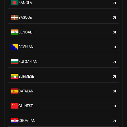
BANGLA
BASQUE
BENGALI
BOSNIAN
BULGARIAN
BURMESE
CATALAN
CHINESE
CROATIAN