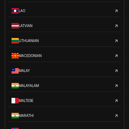
LAO
LATVIAN
LITHUANIAN
MACEDONIAN
MALAY
MALAYALAM
MALTESE
MARATHI