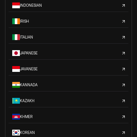
INDONESIAN
IRISH
ITALIAN
JAPANESE
JAVANESE
KANNADA
KAZAKH
KHMER
KOREAN