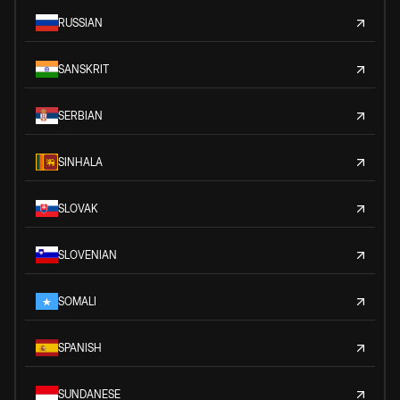
RUSSIAN
SANSKRIT
SERBIAN
SINHALA
SLOVAK
SLOVENIAN
SOMALI
SPANISH
SUNDANESE