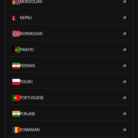
MONGOLIAN
NEPALI
NORWEGIAN
PASHTO
PERSIAN
POLISH
PORTUGUESE
PUNJABI
ROMANIAN