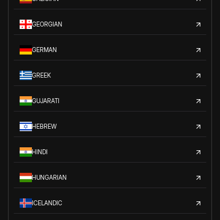
GEORGIAN
GERMAN
GREEK
GUJARATI
HEBREW
HINDI
HUNGARIAN
ICELANDIC