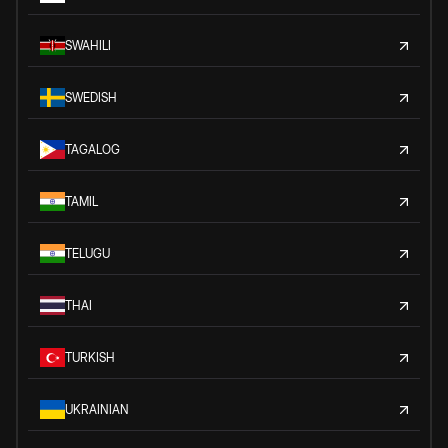
SWAHILI
SWEDISH
TAGALOG
TAMIL
TELUGU
THAI
TURKISH
UKRAINIAN