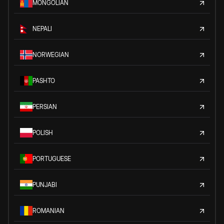
MONGOLIAN
NEPALI
NORWEGIAN
PASHTO
PERSIAN
POLISH
PORTUGUESE
PUNJABI
ROMANIAN