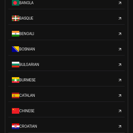
BANGLA
BASQUE
BENGALI
BOSNIAN
BULGARIAN
BURMESE
CATALAN
CHINESE
CROATIAN