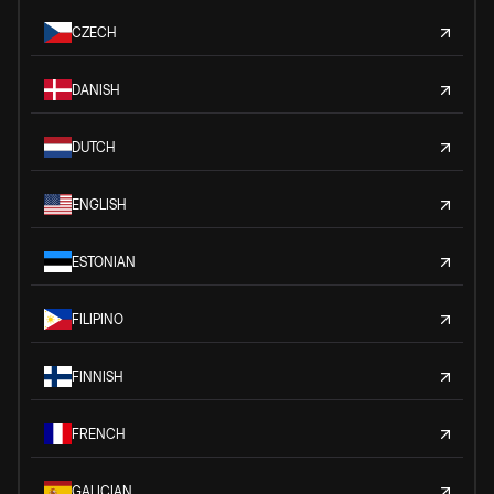
CZECH
DANISH
DUTCH
ENGLISH
ESTONIAN
FILIPINO
FINNISH
FRENCH
GALICIAN