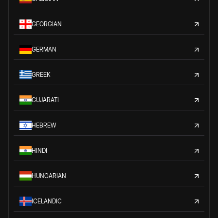
GEORGIAN
GERMAN
GREEK
GUJARATI
HEBREW
HINDI
HUNGARIAN
ICELANDIC