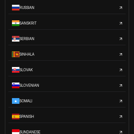
RUSSIAN
SANSKRIT
SERBIAN
SINHALA
SLOVAK
SLOVENIAN
SOMALI
SPANISH
SUNDANESE