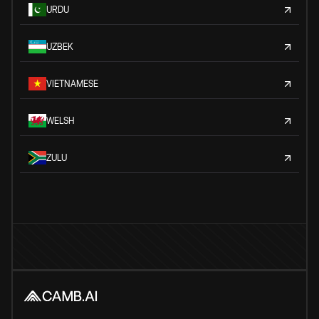
URDU
UZBEK
VIETNAMESE
WELSH
ZULU