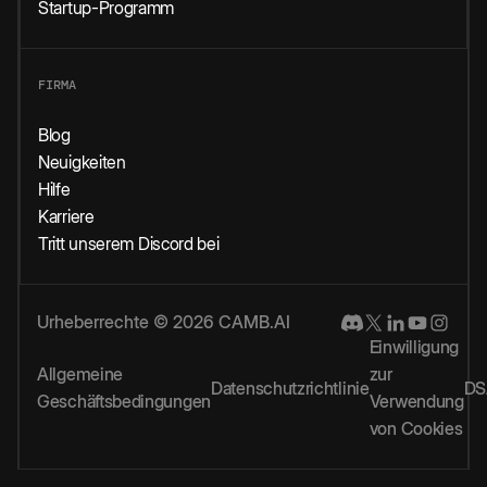
Startup-Programm
FIRMA
Blog
Neuigkeiten
Hilfe
Karriere
Tritt unserem Discord bei
Urheberrechte © 2026 CAMB.AI
Einwilligung
Allgemeine
zur
Datenschutzrichtlinie
DS
Geschäftsbedingungen
Verwendung
von Cookies