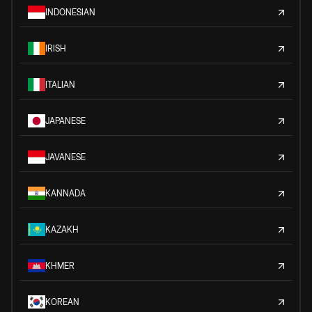
INDONESIAN
IRISH
ITALIAN
JAPANESE
JAVANESE
KANNADA
KAZAKH
KHMER
KOREAN