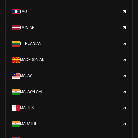
LAO
LATVIAN
LITHUANIAN
MACEDONIAN
MALAY
MALAYALAM
MALTESE
MARATHI