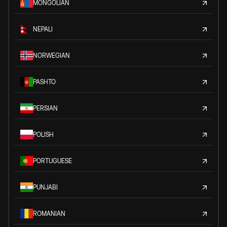
MONGOLIAN
NEPALI
NORWEGIAN
PASHTO
PERSIAN
POLISH
PORTUGUESE
PUNJABI
ROMANIAN