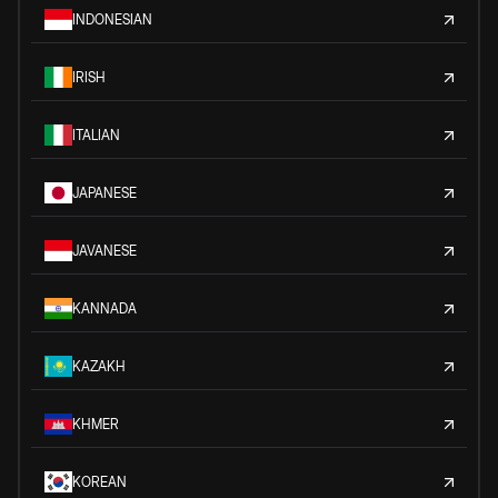
INDONESIAN
IRISH
ITALIAN
JAPANESE
JAVANESE
KANNADA
KAZAKH
KHMER
KOREAN