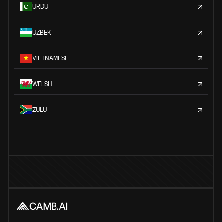
URDU
UZBEK
VIETNAMESE
WELSH
ZULU