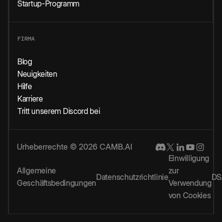
Startup-Programm
FIRMA
Blog
Neuigkeiten
Hilfe
Karriere
Tritt unserem Discord bei
Urheberrechte © 2026 CAMB.AI
Einwilligung
Allgemeine
zur
Datenschutzrichtlinie
DS
Geschäftsbedingungen
Verwendung
von Cookies