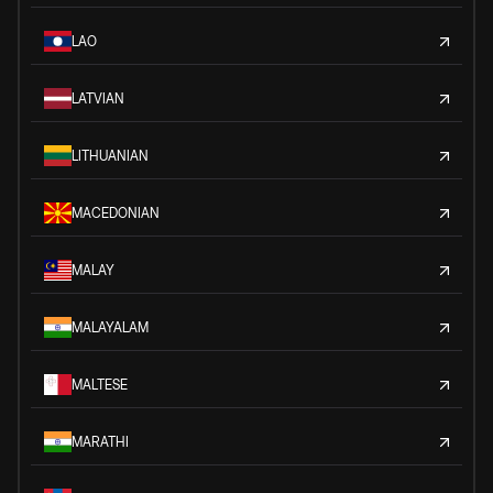
LAO
LATVIAN
LITHUANIAN
MACEDONIAN
MALAY
MALAYALAM
MALTESE
MARATHI