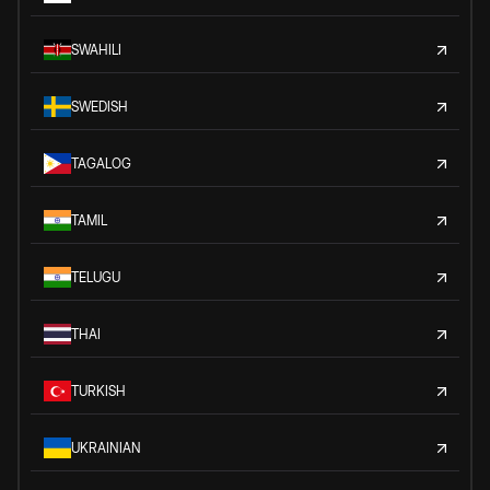
SWAHILI
SWEDISH
TAGALOG
TAMIL
TELUGU
THAI
TURKISH
UKRAINIAN