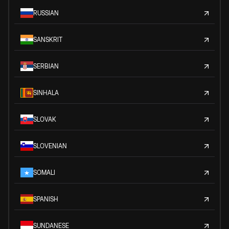
RUSSIAN
SANSKRIT
SERBIAN
SINHALA
SLOVAK
SLOVENIAN
SOMALI
SPANISH
SUNDANESE