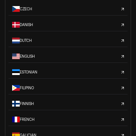
CZECH
DANISH
DUTCH
ENGLISH
ESTONIAN
FILIPINO
FINNISH
FRENCH
GALICIAN