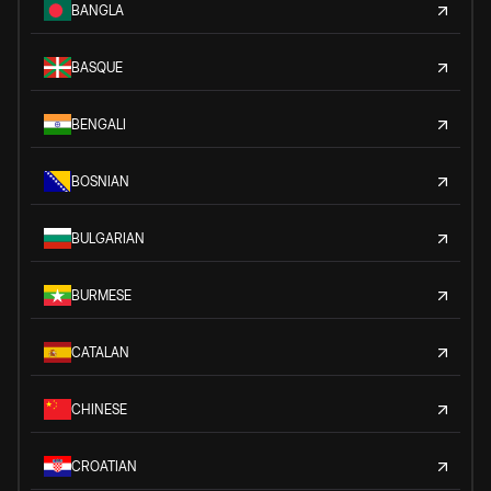
BANGLA
BASQUE
BENGALI
BOSNIAN
BULGARIAN
BURMESE
CATALAN
CHINESE
CROATIAN