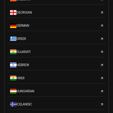
GEORGIAN
GERMAN
GREEK
GUJARATI
HEBREW
HINDI
HUNGARIAN
ICELANDIC