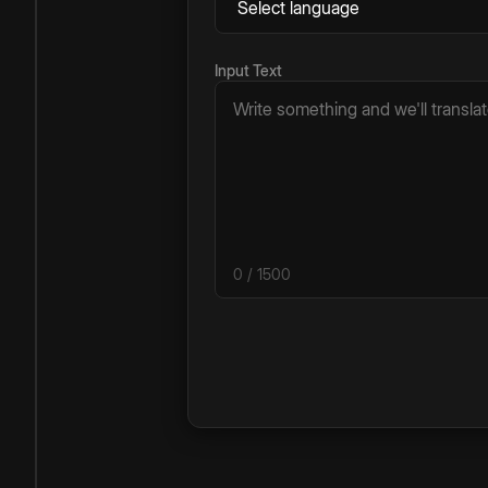
Input Text
0
/ 1500