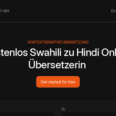
rt-ups
Ei
KONTEXTSENSITIVE ÜBERSETZUNG
tenlos
Swahili
zu
Hindi
Onl
Übersetzerin
Get started for free
To