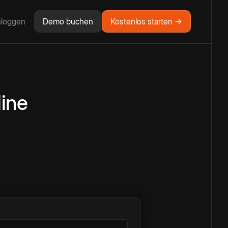
nloggen
Demo buchen
Kostenlos starten →
ine