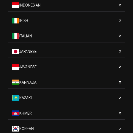
INDONESIAN
IRISH
ITALIAN
JAPANESE
JAVANESE
KANNADA
KAZAKH
KHMER
KOREAN