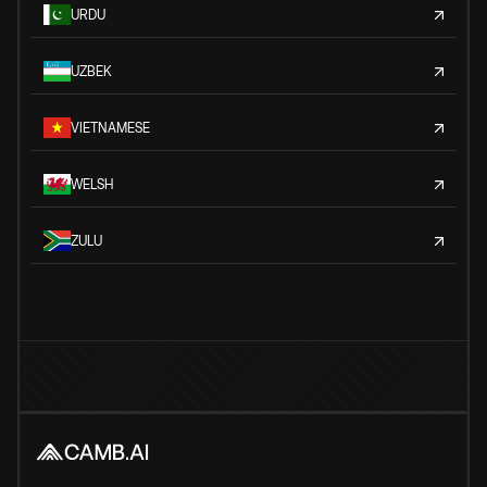
URDU
UZBEK
VIETNAMESE
WELSH
ZULU