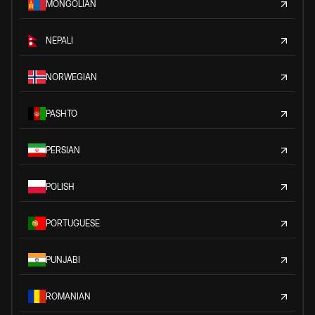
MONGOLIAN
NEPALI
NORWEGIAN
PASHTO
PERSIAN
POLISH
PORTUGUESE
PUNJABI
ROMANIAN