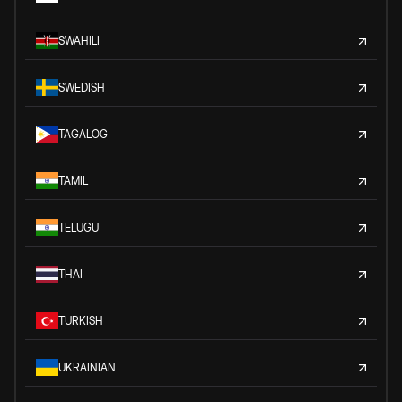
SWAHILI
SWEDISH
TAGALOG
TAMIL
TELUGU
THAI
TURKISH
UKRAINIAN