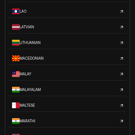
LAO
LATVIAN
LITHUANIAN
MACEDONIAN
MALAY
MALAYALAM
MALTESE
MARATHI