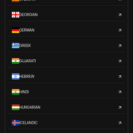
GEORGIAN
GERMAN
GREEK
GUJARATI
HEBREW
HINDI
HUNGARIAN
ICELANDIC