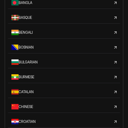
BANGLA
BASQUE
BENGALI
BOSNIAN
BULGARIAN
BURMESE
CATALAN
CHINESE
CROATIAN