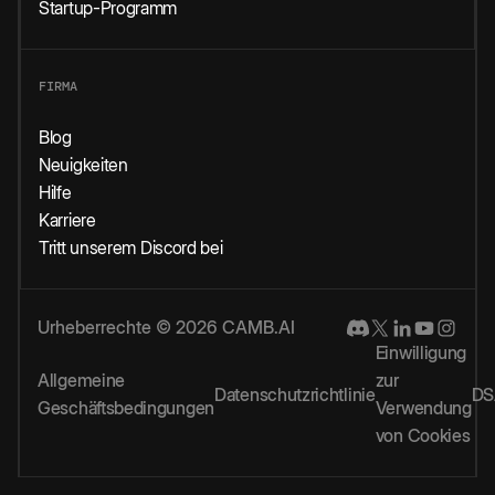
Startup-Programm
FIRMA
Blog
Neuigkeiten
Hilfe
Karriere
Tritt unserem Discord bei
Urheberrechte © 2026 CAMB.AI
Einwilligung
Allgemeine
zur
Datenschutzrichtlinie
DS
Geschäftsbedingungen
Verwendung
von Cookies