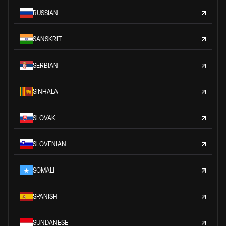
RUSSIAN
SANSKRIT
SERBIAN
SINHALA
SLOVAK
SLOVENIAN
SOMALI
SPANISH
SUNDANESE