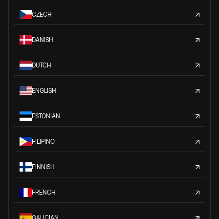
CZECH
DANISH
DUTCH
ENGLISH
ESTONIAN
FILIPINO
FINNISH
FRENCH
GALICIAN