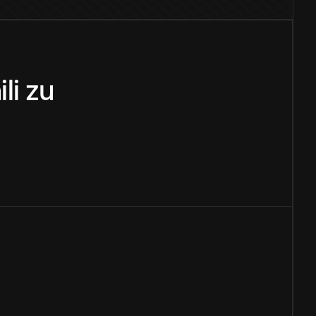
li
zu