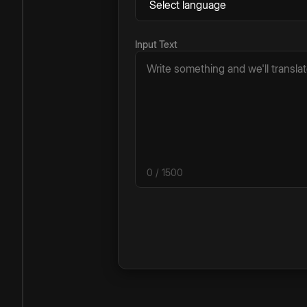
Input Text
0
/ 1500