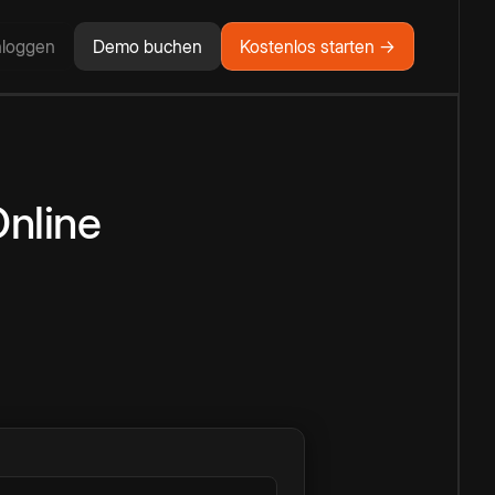
nloggen
Demo buchen
Kostenlos starten →
nline