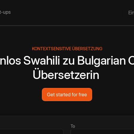
rt-ups
Ei
KONTEXTSENSITIVE ÜBERSETZUNG
nlos
Swahili
zu
Bulgarian
O
Übersetzerin
Get started for free
To