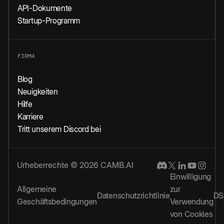
API-Dokumente
Startup-Programm
FIRMA
Blog
Neuigkeiten
Hilfe
Karriere
Tritt unserem Discord bei
Urheberrechte © 2026 CAMB.AI
Einwilligung
Allgemeine
zur
Datenschutzrichtlinie
DS
Geschäftsbedingungen
Verwendung
von Cookies