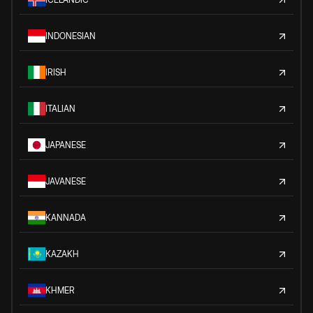
INDONESIAN
IRISH
ITALIAN
JAPANESE
JAVANESE
KANNADA
KAZAKH
KHMER