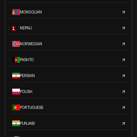
MONGOLIAN
NEPALI
NORWEGIAN
PASHTO
PERSIAN
POLISH
PORTUGUESE
PUNJABI