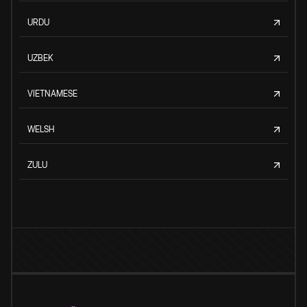
URDU
UZBEK
VIETNAMESE
WELSH
ZULU