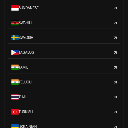
SUNDANESE
SWAHILI
SWEDISH
TAGALOG
TAMIL
TELUGU
THAI
TURKISH
UKRAINIAN