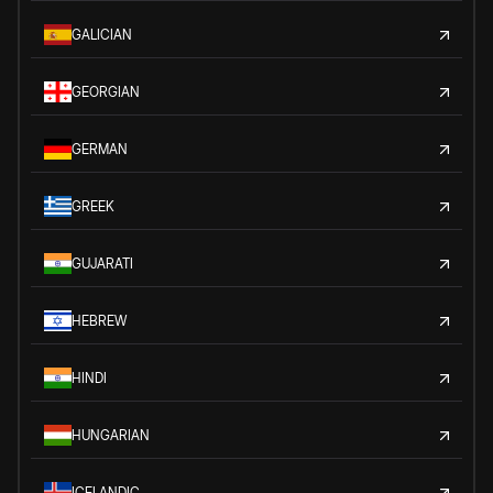
GALICIAN
GEORGIAN
GERMAN
GREEK
GUJARATI
HEBREW
HINDI
HUNGARIAN
ICELANDIC