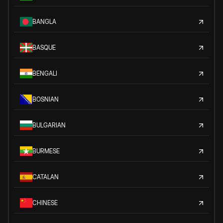
BANGLA
BASQUE
BENGALI
BOSNIAN
BULGARIAN
BURMESE
CATALAN
CHINESE