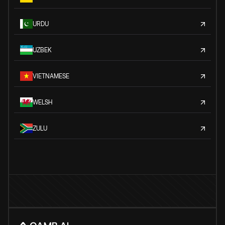
URDU
UZBEK
VIETNAMESE
WELSH
ZULU