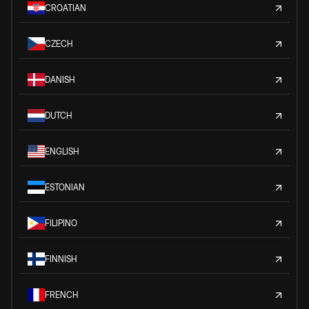
CROATIAN
CZECH
DANISH
DUTCH
ENGLISH
ESTONIAN
FILIPINO
FINNISH
FRENCH