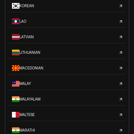
KOREAN
LAO
LATVIAN
LITHUANIAN
MACEDONIAN
MALAY
MALAYALAM
MALTESE
MARATHI