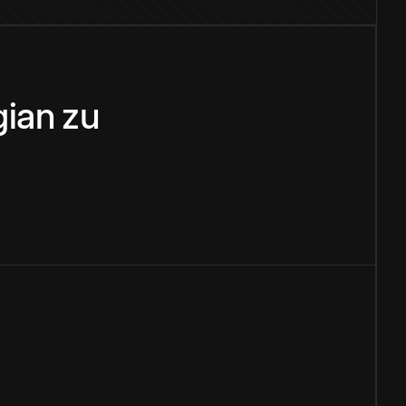
ian
zu