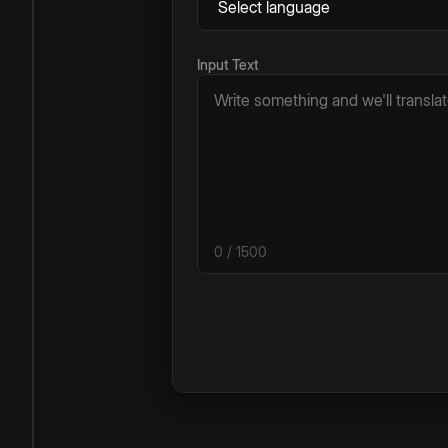
Input Text
0
/ 1500