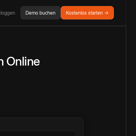
nloggen
Demo buchen
Kostenlos starten →
n
Online