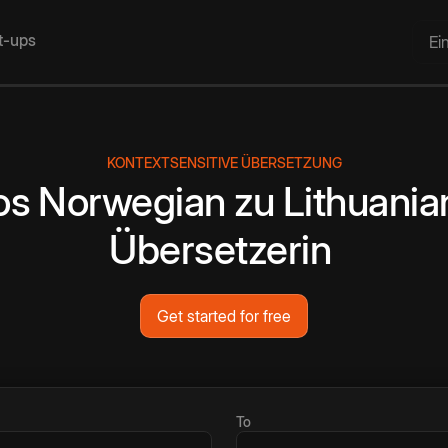
rt-ups
Ei
KONTEXTSENSITIVE ÜBERSETZUNG
os
Norwegian
zu
Lithuania
Übersetzerin
Get started for free
To