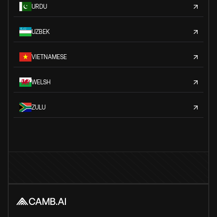
URDU
UZBEK
VIETNAMESE
WELSH
ZULU