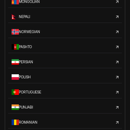
MONGOLIAN
NEPALI
NORWEGIAN
PASHTO
PERSIAN
POLISH
PORTUGUESE
PUNJABI
ROMANIAN