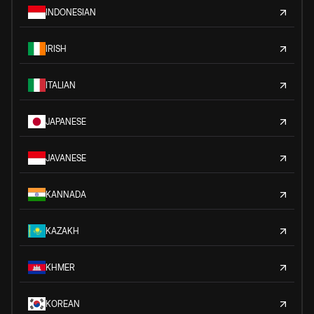
INDONESIAN
IRISH
ITALIAN
JAPANESE
JAVANESE
KANNADA
KAZAKH
KHMER
KOREAN