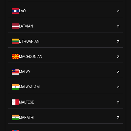
LAO
LATVIAN
LITHUANIAN
MACEDONIAN
MALAY
MALAYALAM
MALTESE
MARATHI