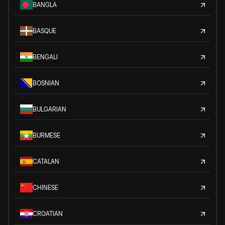
BANGLA
BASQUE
BENGALI
BOSNIAN
BULGARIAN
BURMESE
CATALAN
CHINESE
CROATIAN