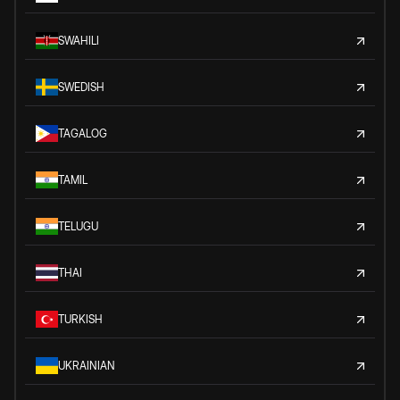
SWAHILI
SWEDISH
TAGALOG
TAMIL
TELUGU
THAI
TURKISH
UKRAINIAN