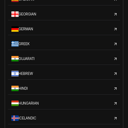
GEORGIAN
GERMAN
GREEK
GUJARATI
HEBREW
HINDI
HUNGARIAN
ICELANDIC