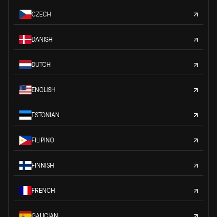
CZECH
DANISH
DUTCH
ENGLISH
ESTONIAN
FILIPINO
FINNISH
FRENCH
GALICIAN