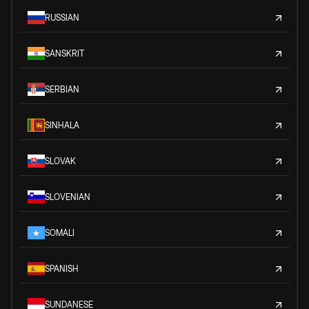
RUSSIAN
SANSKRIT
SERBIAN
SINHALA
SLOVAK
SLOVENIAN
SOMALI
SPANISH
SUNDANESE