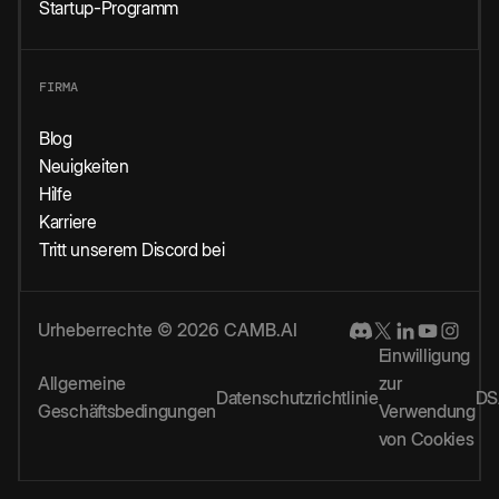
Startup-Programm
FIRMA
Blog
Neuigkeiten
Hilfe
Karriere
Tritt unserem Discord bei
Urheberrechte © 2026 CAMB.AI
Einwilligung
Allgemeine
zur
Datenschutzrichtlinie
DS
Geschäftsbedingungen
Verwendung
von Cookies