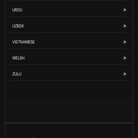
URDU
UZBEK
VIETNAMESE
WELSH
ZULU