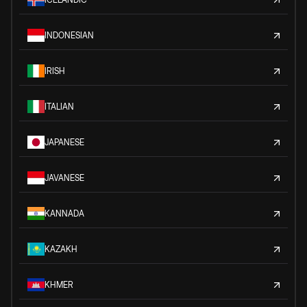
INDONESIAN
IRISH
ITALIAN
JAPANESE
JAVANESE
KANNADA
KAZAKH
KHMER