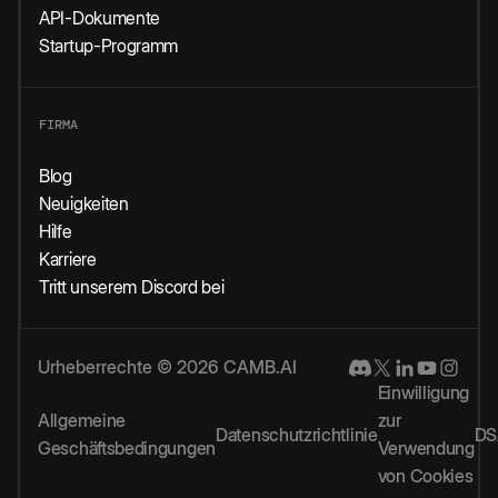
API-Dokumente
Startup-Programm
FIRMA
Blog
Neuigkeiten
Hilfe
Karriere
Tritt unserem Discord bei
Urheberrechte © 2026 CAMB.AI
Einwilligung
Allgemeine
zur
Datenschutzrichtlinie
DS
Geschäftsbedingungen
Verwendung
von Cookies