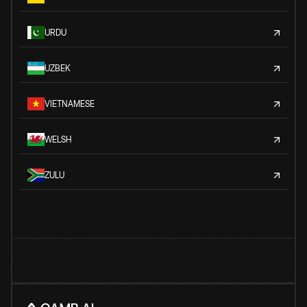
URDU
UZBEK
VIETNAMESE
WELSH
ZULU