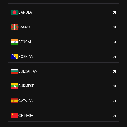
BANGLA
BASQUE
BENGALI
BOSNIAN
BULGARIAN
BURMESE
CATALAN
CHINESE