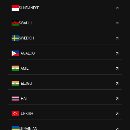
SUNDANESE
SWAHILI
SWEDISH
TAGALOG
TAMIL
TELUGU
THAI
TURKISH
UKRAINIAN