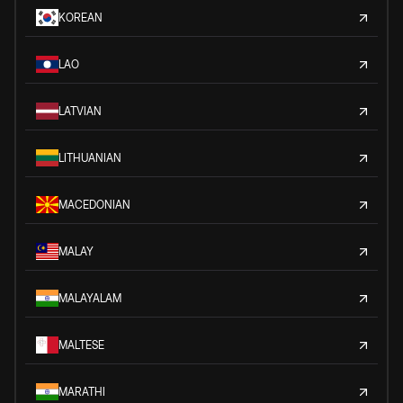
KOREAN
LAO
LATVIAN
LITHUANIAN
MACEDONIAN
MALAY
MALAYALAM
MALTESE
MARATHI