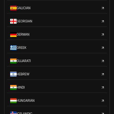
GALICIAN
GEORGIAN
GERMAN
GREEK
GUJARATI
HEBREW
HINDI
HUNGARIAN
ICELANDIC