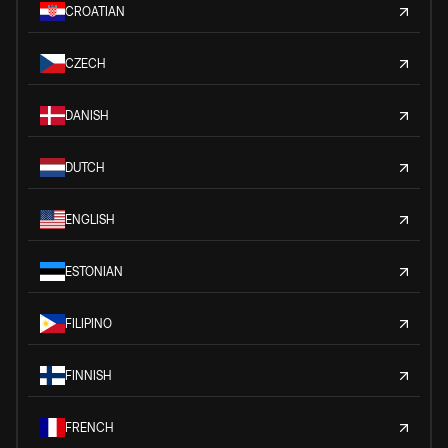
CROATIAN
CZECH
DANISH
DUTCH
ENGLISH
ESTONIAN
FILIPINO
FINNISH
FRENCH