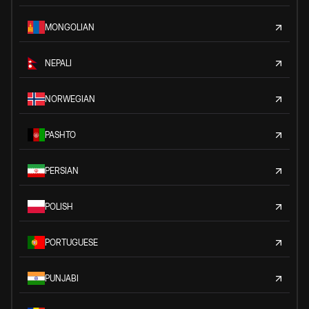
MONGOLIAN
NEPALI
NORWEGIAN
PASHTO
PERSIAN
POLISH
PORTUGUESE
PUNJABI