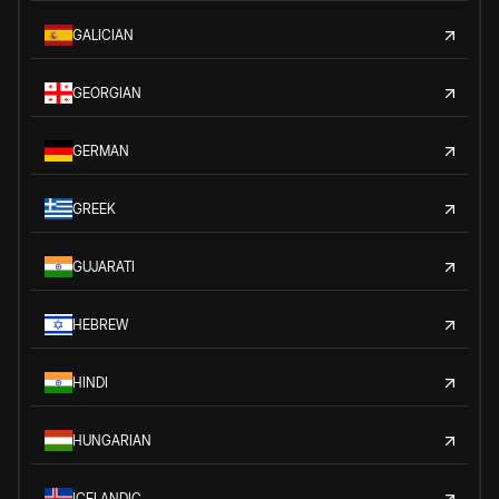
GALICIAN
GEORGIAN
GERMAN
GREEK
GUJARATI
HEBREW
HINDI
HUNGARIAN
ICELANDIC