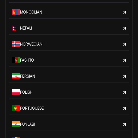
MONGOLIAN
NEPALI
NORWEGIAN
PASHTO
PERSIAN
POLISH
PORTUGUESE
PUNJABI