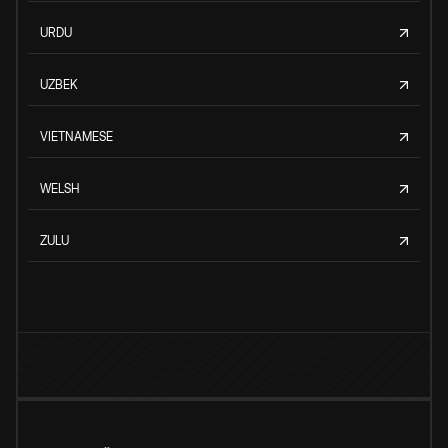
URDU
UZBEK
VIETNAMESE
WELSH
ZULU