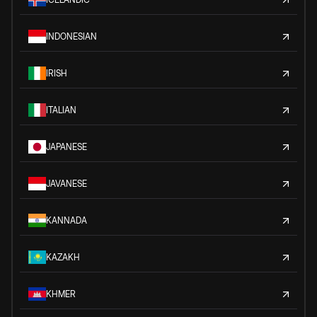
INDONESIAN
IRISH
ITALIAN
JAPANESE
JAVANESE
KANNADA
KAZAKH
KHMER