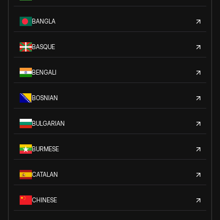
BANGLA
BASQUE
BENGALI
BOSNIAN
BULGARIAN
BURMESE
CATALAN
CHINESE