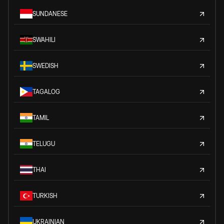
SUNDANESE
SWAHILI
SWEDISH
TAGALOG
TAMIL
TELUGU
THAI
TURKISH
UKRAINIAN