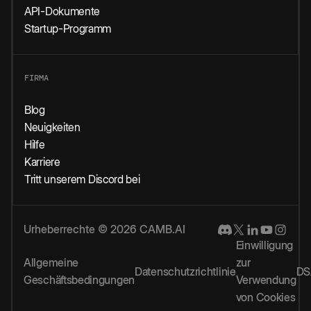
API-Dokumente
Startup-Programm
FIRMA
Blog
Neuigkeiten
Hilfe
Karriere
Tritt unserem Discord bei
Urheberrechte © 2026 CAMB.AI
Einwilligung
Allgemeine
zur
Datenschutzrichtlinie
DS
Geschäftsbedingungen
Verwendung
von Cookies