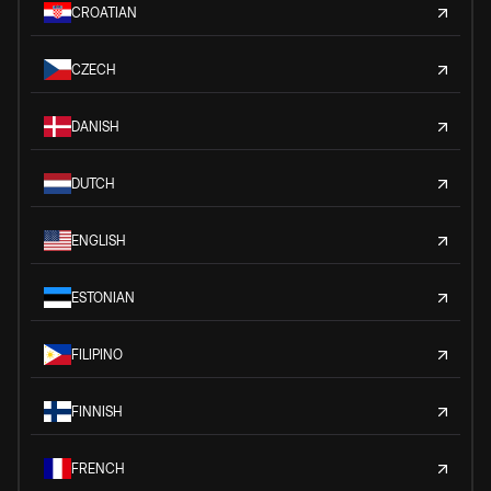
CROATIAN
CZECH
DANISH
DUTCH
ENGLISH
ESTONIAN
FILIPINO
FINNISH
FRENCH