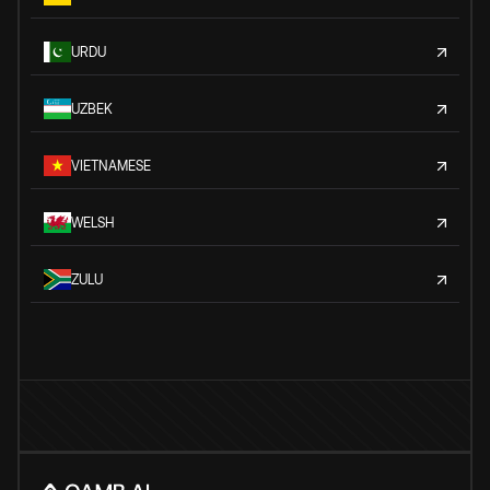
URDU
UZBEK
VIETNAMESE
WELSH
ZULU