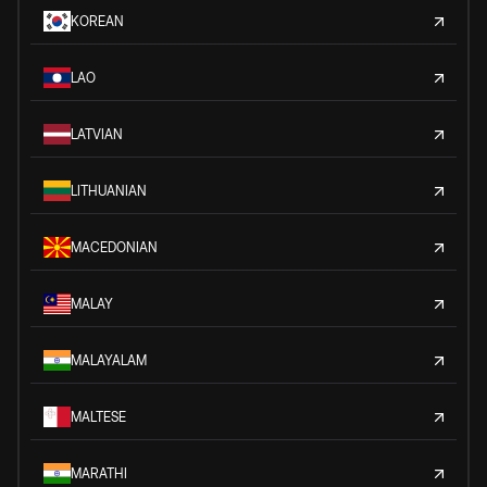
KOREAN
LAO
LATVIAN
LITHUANIAN
MACEDONIAN
MALAY
MALAYALAM
MALTESE
MARATHI