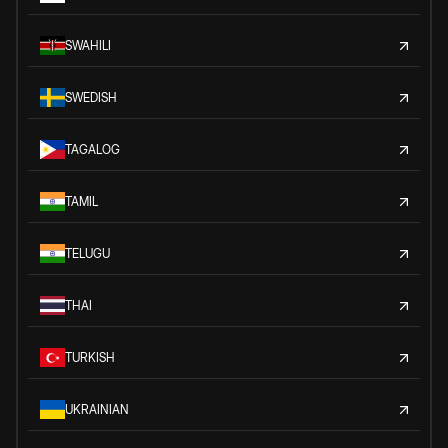
SWAHILI
SWEDISH
TAGALOG
TAMIL
TELUGU
THAI
TURKISH
UKRAINIAN