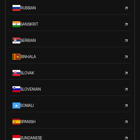
RUSSIAN
SANSKRIT
SERBIAN
SINHALA
SLOVAK
SLOVENIAN
SOMALI
SPANISH
SUNDANESE