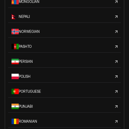
MONGOLIAN
NEPALI
NORWEGIAN
PASHTO
PERSIAN
POLISH
PORTUGUESE
PUNJABI
ROMANIAN