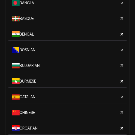
BANGLA
BASQUE
BENGALI
BOSNIAN
BULGARIAN
BURMESE
CATALAN
CHINESE
CROATIAN