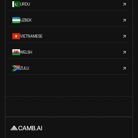
URDU
UZBEK
VIETNAMESE
WELSH
ZULU