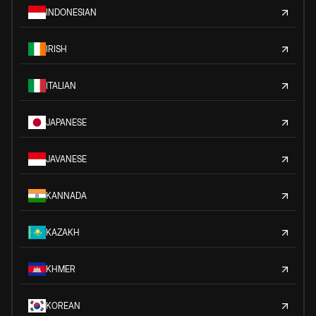
INDONESIAN
IRISH
ITALIAN
JAPANESE
JAVANESE
KANNADA
KAZAKH
KHMER
KOREAN