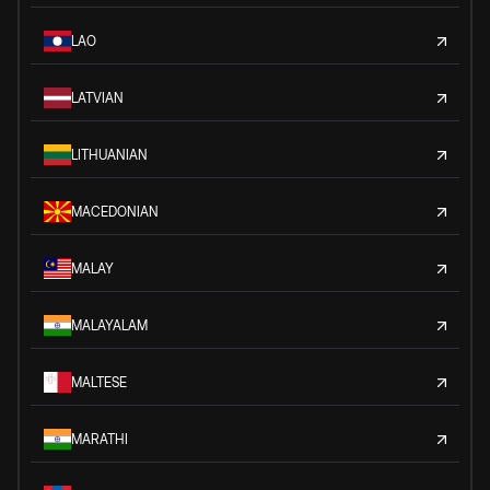
LAO
LATVIAN
LITHUANIAN
MACEDONIAN
MALAY
MALAYALAM
MALTESE
MARATHI