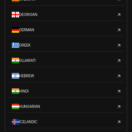
GEORGIAN
GERMAN
GREEK
GUJARATI
HEBREW
HINDI
HUNGARIAN
ICELANDIC