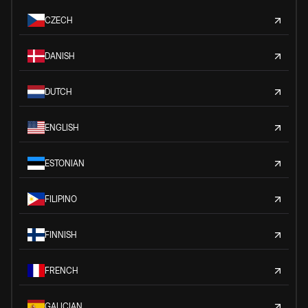
CZECH
DANISH
DUTCH
ENGLISH
ESTONIAN
FILIPINO
FINNISH
FRENCH
GALICIAN