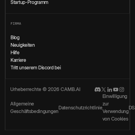
Startup-Programm
FIRMA
Blog
Neuigkeiten
Hilfe
Karriere
Tritt unserem Discord bei
Urheberrechte © 2026 CAMB.AI
Einwilligung
Allgemeine
zur
Datenschutzrichtlinie
DS
Geschäftsbedingungen
Verwendung
von Cookies