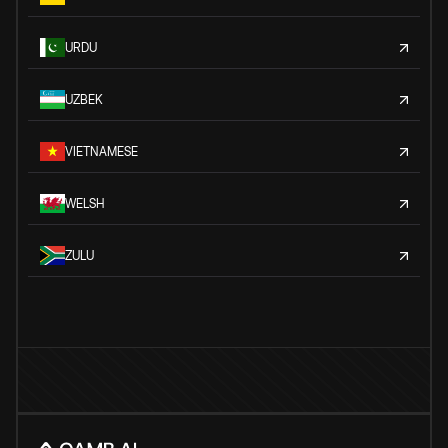
URDU
UZBEK
VIETNAMESE
WELSH
ZULU