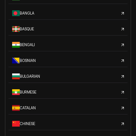
BANGLA
BASQUE
BENGALI
BOSNIAN
BULGARIAN
BURMESE
CATALAN
CHINESE