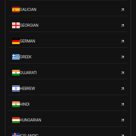
GALICIAN
GEORGIAN
GERMAN
GREEK
GUJARATI
HEBREW
HINDI
HUNGARIAN
ICELANDIC