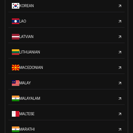
KOREAN
LAO
LATVIAN
LITHUANIAN
MACEDONIAN
MALAY
MALAYALAM
MALTESE
MARATHI