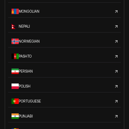
MONGOLIAN
NEPALI
NORWEGIAN
PASHTO
PERSIAN
POLISH
PORTUGUESE
PUNJABI