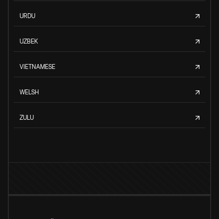
URDU
UZBEK
VIETNAMESE
WELSH
ZULU