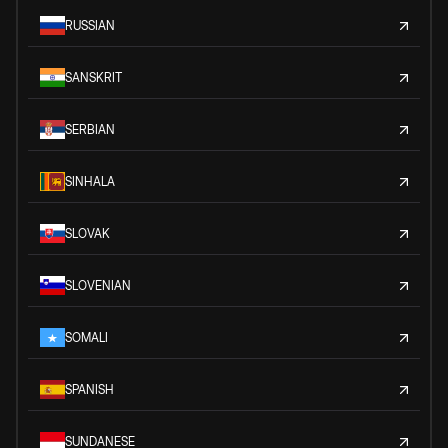
RUSSIAN
SANSKRIT
SERBIAN
SINHALA
SLOVAK
SLOVENIAN
SOMALI
SPANISH
SUNDANESE