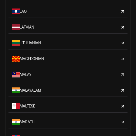
LAO
LATVIAN
LITHUANIAN
MACEDONIAN
MALAY
MALAYALAM
MALTESE
MARATHI