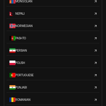
MONGOLIAN
NEPALI
NORWEGIAN
PASHTO
PERSIAN
POLISH
PORTUGUESE
PUNJABI
ROMANIAN