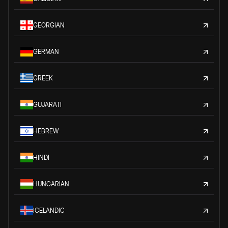
GEORGIAN
GERMAN
GREEK
GUJARATI
HEBREW
HINDI
HUNGARIAN
ICELANDIC