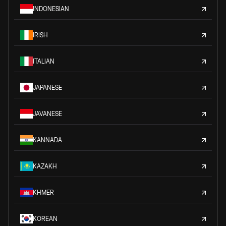
INDONESIAN
IRISH
ITALIAN
JAPANESE
JAVANESE
KANNADA
KAZAKH
KHMER
KOREAN