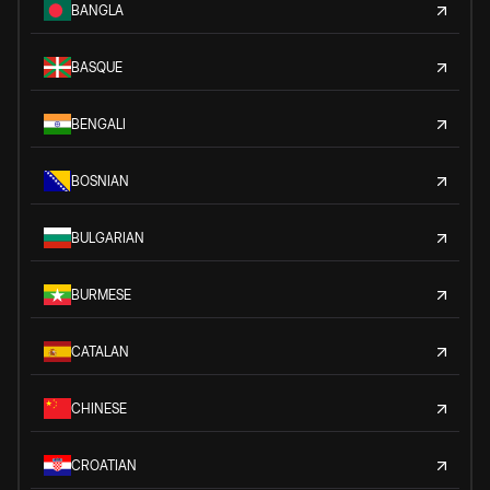
BANGLA
BASQUE
BENGALI
BOSNIAN
BULGARIAN
BURMESE
CATALAN
CHINESE
CROATIAN