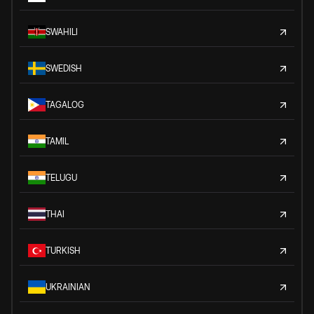
SWAHILI
SWEDISH
TAGALOG
TAMIL
TELUGU
THAI
TURKISH
UKRAINIAN