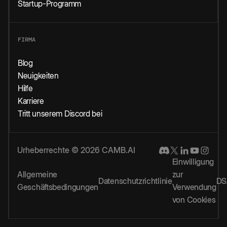
Startup-Programm
FIRMA
Blog
Neuigkeiten
Hilfe
Karriere
Tritt unserem Discord bei
Urheberrechte © 2026 CAMB.AI
Einwilligung
Allgemeine
zur
Datenschutzrichtlinie
DS
Geschäftsbedingungen
Verwendung
von Cookies