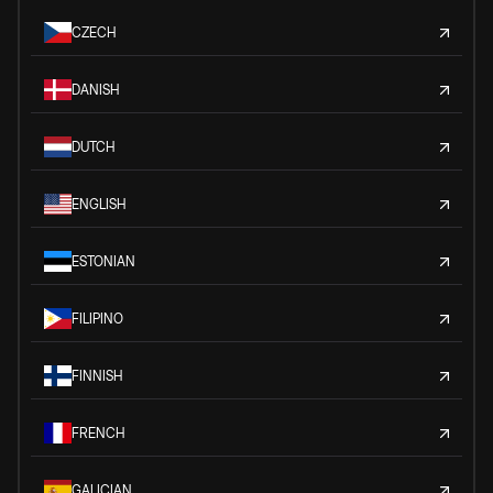
CZECH
DANISH
DUTCH
ENGLISH
ESTONIAN
FILIPINO
FINNISH
FRENCH
GALICIAN