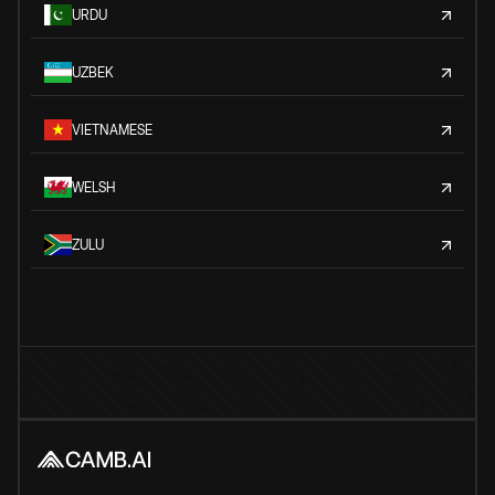
URDU
UZBEK
VIETNAMESE
WELSH
ZULU