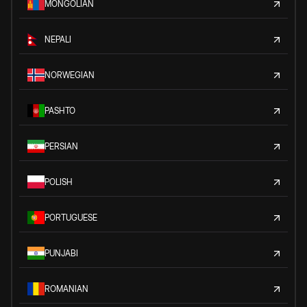
MONGOLIAN
NEPALI
NORWEGIAN
PASHTO
PERSIAN
POLISH
PORTUGUESE
PUNJABI
ROMANIAN