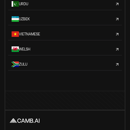
URDU
UZBEK
VIETNAMESE
WELSH
ZULU