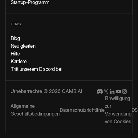
Startup-Programm
FIRMA
Blog
Neuigkeiten
Hilfe
Karriere
Tritt unserem Discord bei
Urheberrechte © 2026 CAMB.AI
Einwilligung
Allgemeine
zur
Datenschutzrichtlinie
DS
Geschäftsbedingungen
Verwendung
von Cookies