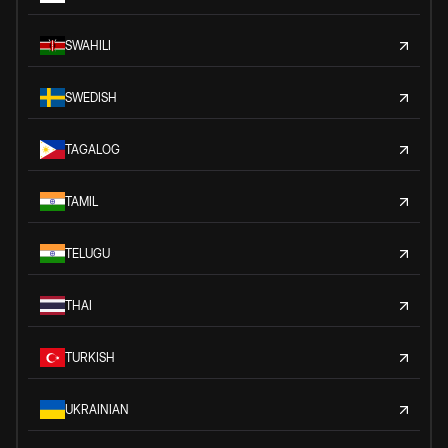
SWAHILI
SWEDISH
TAGALOG
TAMIL
TELUGU
THAI
TURKISH
UKRAINIAN