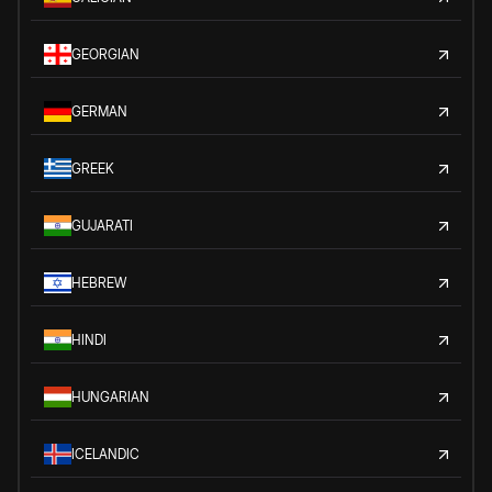
GEORGIAN
GERMAN
GREEK
GUJARATI
HEBREW
HINDI
HUNGARIAN
ICELANDIC