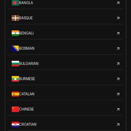
BANGLA
BASQUE
BENGALI
BOSNIAN
BULGARIAN
BURMESE
CATALAN
CHINESE
CROATIAN