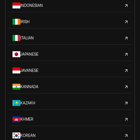
INDONESIAN
IRISH
ITALIAN
JAPANESE
JAVANESE
KANNADA
KAZAKH
KHMER
KOREAN