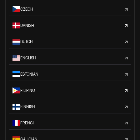
CZECH
DANISH
DUTCH
ENGLISH
ESTONIAN
FILIPINO
FINNISH
FRENCH
GALICIAN