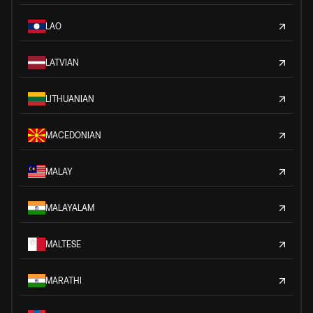
LAO
LATVIAN
LITHUANIAN
MACEDONIAN
MALAY
MALAYALAM
MALTESE
MARATHI