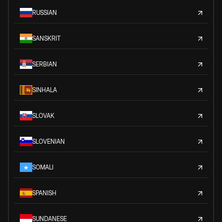
RUSSIAN
SANSKRIT
SERBIAN
SINHALA
SLOVAK
SLOVENIAN
SOMALI
SPANISH
SUNDANESE