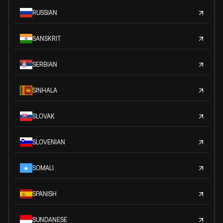
RUSSIAN
SANSKRIT
SERBIAN
SINHALA
SLOVAK
SLOVENIAN
SOMALI
SPANISH
SUNDANESE