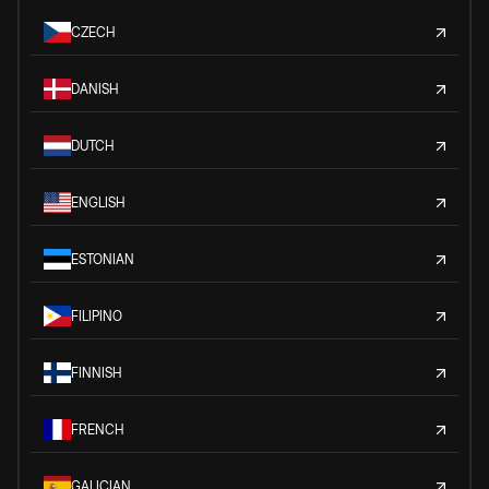
CZECH
DANISH
DUTCH
ENGLISH
ESTONIAN
FILIPINO
FINNISH
FRENCH
GALICIAN