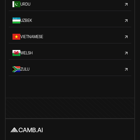
URDU
UZBEK
VIETNAMESE
WELSH
ZULU