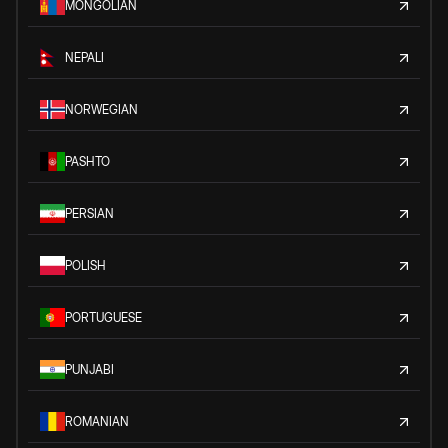
MONGOLIAN
NEPALI
NORWEGIAN
PASHTO
PERSIAN
POLISH
PORTUGUESE
PUNJABI
ROMANIAN