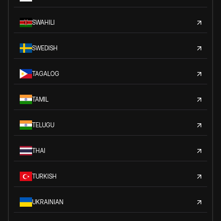
SWAHILI
SWEDISH
TAGALOG
TAMIL
TELUGU
THAI
TURKISH
UKRAINIAN