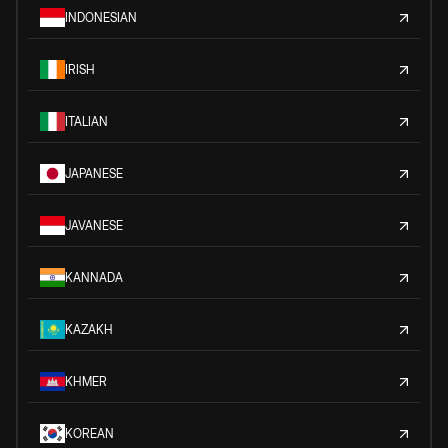
INDONESIAN
IRISH
ITALIAN
JAPANESE
JAVANESE
KANNADA
KAZAKH
KHMER
KOREAN