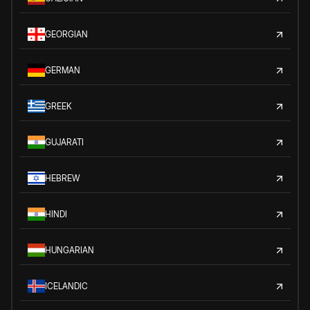
GEORGIAN
GERMAN
GREEK
GUJARATI
HEBREW
HINDI
HUNGARIAN
ICELANDIC