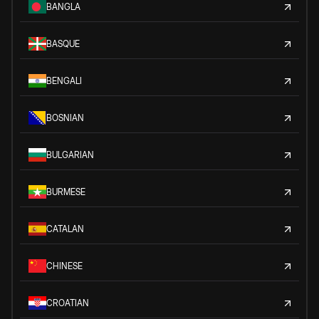
BANGLA
BASQUE
BENGALI
BOSNIAN
BULGARIAN
BURMESE
CATALAN
CHINESE
CROATIAN