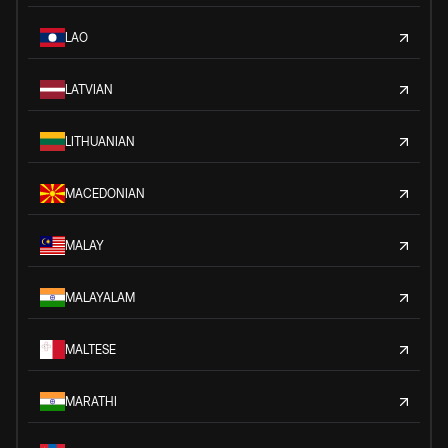
LAO
LATVIAN
LITHUANIAN
MACEDONIAN
MALAY
MALAYALAM
MALTESE
MARATHI