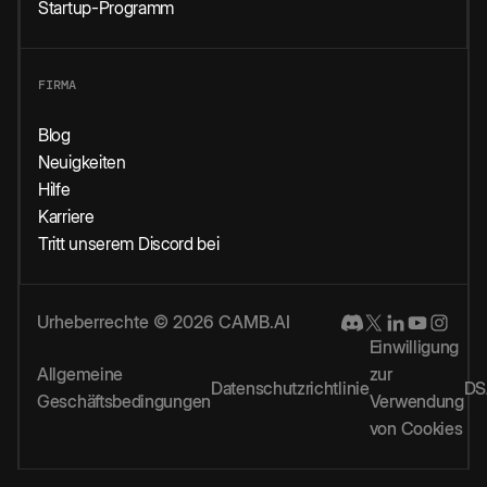
Startup-Programm
FIRMA
Blog
Neuigkeiten
Hilfe
Karriere
Tritt unserem Discord bei
Urheberrechte © 2026 CAMB.AI
Einwilligung
Allgemeine
zur
Datenschutzrichtlinie
DS
Geschäftsbedingungen
Verwendung
von Cookies