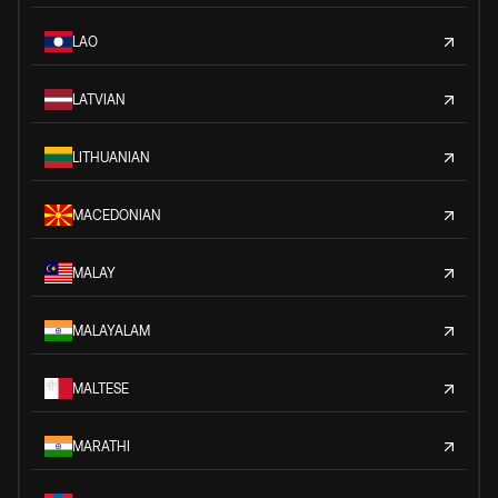
LAO
LATVIAN
LITHUANIAN
MACEDONIAN
MALAY
MALAYALAM
MALTESE
MARATHI