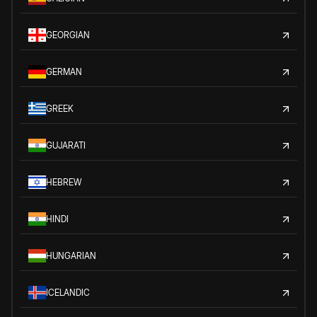
GEORGIAN
GERMAN
GREEK
GUJARATI
HEBREW
HINDI
HUNGARIAN
ICELANDIC