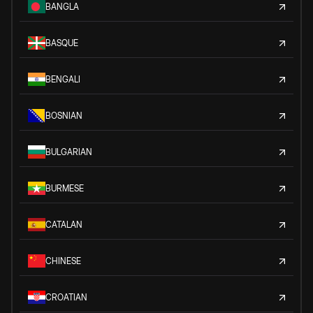
BANGLA
BASQUE
BENGALI
BOSNIAN
BULGARIAN
BURMESE
CATALAN
CHINESE
CROATIAN