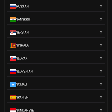
RUSSIAN
SANSKRIT
SERBIAN
SINHALA
SLOVAK
SLOVENIAN
SOMALI
SPANISH
SUNDANESE