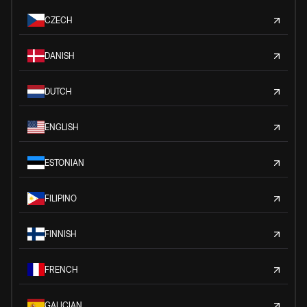
CZECH
DANISH
DUTCH
ENGLISH
ESTONIAN
FILIPINO
FINNISH
FRENCH
GALICIAN