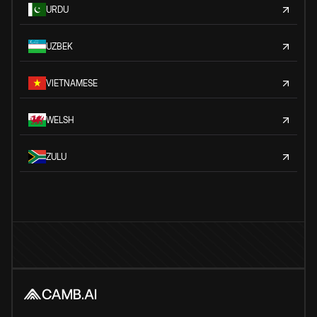
URDU
UZBEK
VIETNAMESE
WELSH
ZULU