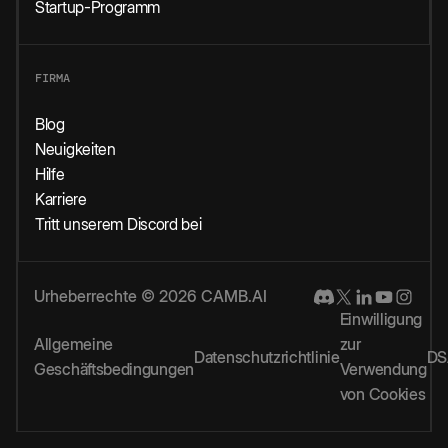
Startup-Programm
FIRMA
Blog
Neuigkeiten
Hilfe
Karriere
Tritt unserem Discord bei
Urheberrechte © 2026 CAMB.AI
Einwilligung
Allgemeine
zur
Datenschutzrichtlinie
DS
Geschäftsbedingungen
Verwendung
von Cookies