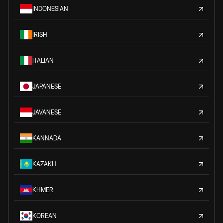
INDONESIAN
IRISH
ITALIAN
JAPANESE
JAVANESE
KANNADA
KAZAKH
KHMER
KOREAN