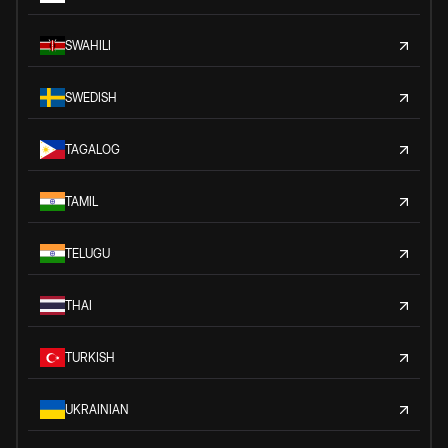
SWAHILI
SWEDISH
TAGALOG
TAMIL
TELUGU
THAI
TURKISH
UKRAINIAN