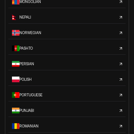
MONGOLIAN
NEPALI
NORWEGIAN
PASHTO
PERSIAN
POLISH
PORTUGUESE
PUNJABI
ROMANIAN