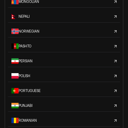
MONGOLIAN
NEPALI
NORWEGIAN
PASHTO
PERSIAN
POLISH
PORTUGUESE
PUNJABI
ROMANIAN