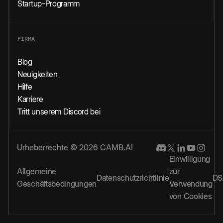
Startup-Programm
FIRMA
Blog
Neuigkeiten
Hilfe
Karriere
Tritt unserem Discord bei
Urheberrechte © 2026 CAMB.AI
Einwilligung
Allgemeine
zur
Datenschutzrichtlinie
DS
Geschäftsbedingungen
Verwendung
von Cookies