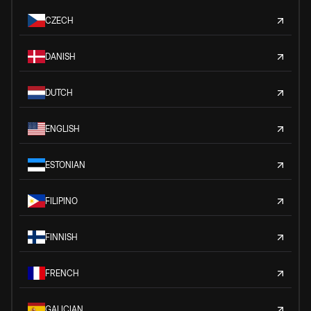
CZECH
DANISH
DUTCH
ENGLISH
ESTONIAN
FILIPINO
FINNISH
FRENCH
GALICIAN