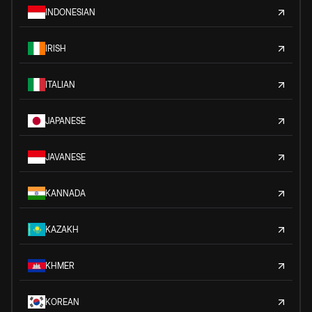
INDONESIAN
IRISH
ITALIAN
JAPANESE
JAVANESE
KANNADA
KAZAKH
KHMER
KOREAN