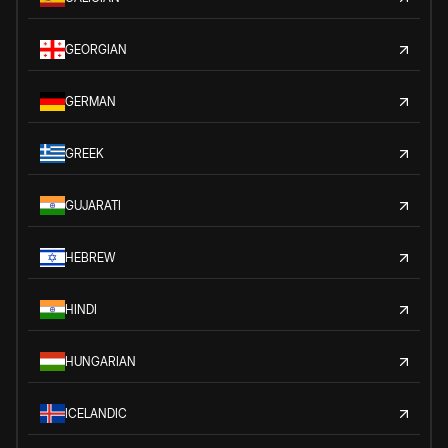
GEORGIAN
GERMAN
GREEK
GUJARATI
HEBREW
HINDI
HUNGARIAN
ICELANDIC