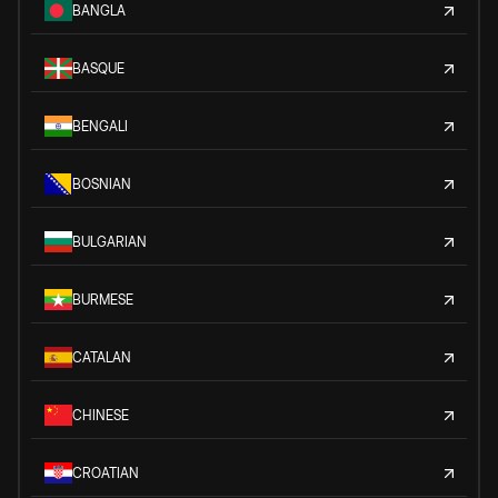
BANGLA
BASQUE
BENGALI
BOSNIAN
BULGARIAN
BURMESE
CATALAN
CHINESE
CROATIAN