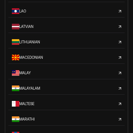
LAO
LATVIAN
LITHUANIAN
MACEDONIAN
MALAY
MALAYALAM
MALTESE
MARATHI