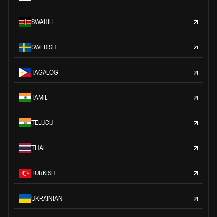
SWAHILI
SWEDISH
TAGALOG
TAMIL
TELUGU
THAI
TURKISH
UKRAINIAN