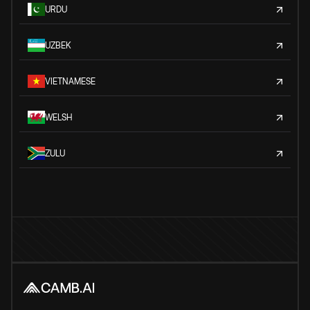
URDU
UZBEK
VIETNAMESE
WELSH
ZULU