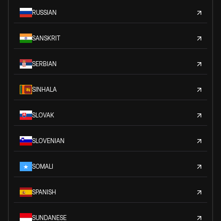
RUSSIAN
SANSKRIT
SERBIAN
SINHALA
SLOVAK
SLOVENIAN
SOMALI
SPANISH
SUNDANESE