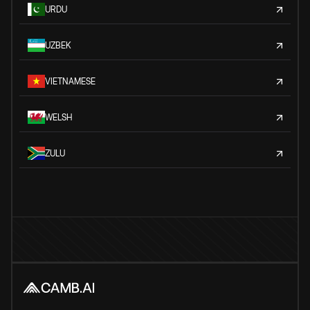
URDU
UZBEK
VIETNAMESE
WELSH
ZULU