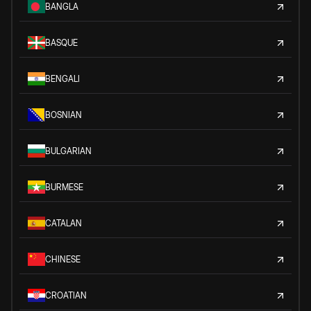
BANGLA
BASQUE
BENGALI
BOSNIAN
BULGARIAN
BURMESE
CATALAN
CHINESE
CROATIAN