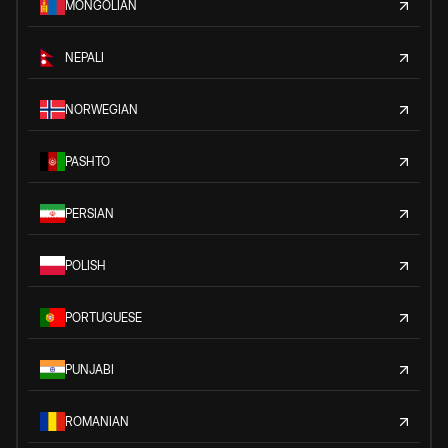
MONGOLIAN
NEPALI
NORWEGIAN
PASHTO
PERSIAN
POLISH
PORTUGUESE
PUNJABI
ROMANIAN