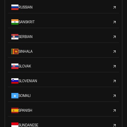
RUSSIAN
SANSKRIT
SERBIAN
SINHALA
SLOVAK
SLOVENIAN
SOMALI
SPANISH
SUNDANESE