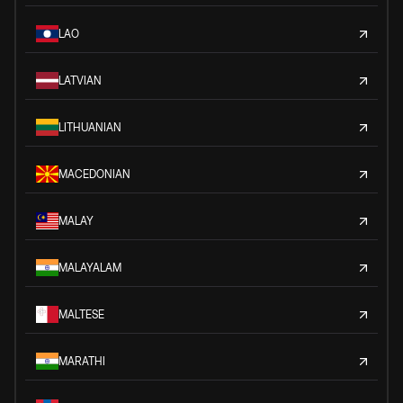
LAO
LATVIAN
LITHUANIAN
MACEDONIAN
MALAY
MALAYALAM
MALTESE
MARATHI