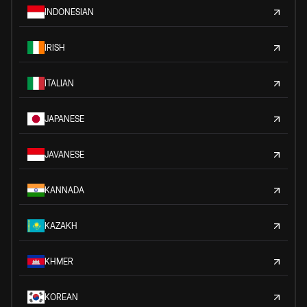
INDONESIAN
IRISH
ITALIAN
JAPANESE
JAVANESE
KANNADA
KAZAKH
KHMER
KOREAN