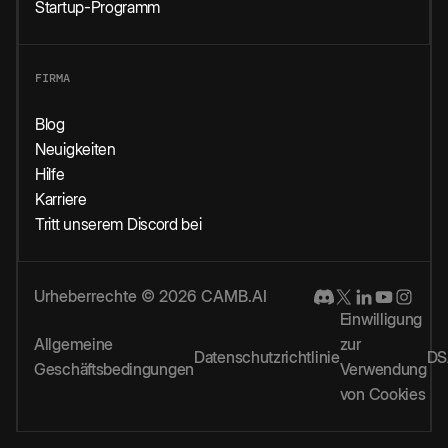
Startup-Programm
FIRMA
Blog
Neuigkeiten
Hilfe
Karriere
Tritt unserem Discord bei
Urheberrechte © 2026 CAMB.AI
Einwilligung
Allgemeine
zur
Datenschutzrichtlinie
DS
Geschäftsbedingungen
Verwendung
von Cookies