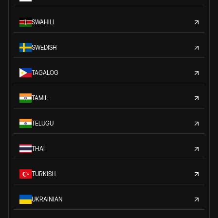
SWAHILI
SWEDISH
TAGALOG
TAMIL
TELUGU
THAI
TURKISH
UKRAINIAN