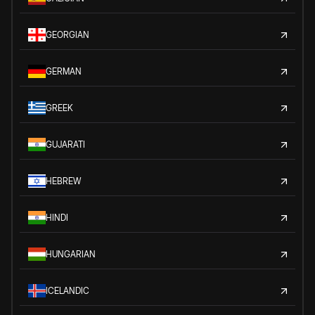
GEORGIAN
GERMAN
GREEK
GUJARATI
HEBREW
HINDI
HUNGARIAN
ICELANDIC