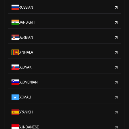
RUSSIAN
SANSKRIT
SERBIAN
SINHALA
SLOVAK
SLOVENIAN
SOMALI
SPANISH
SUNDANESE