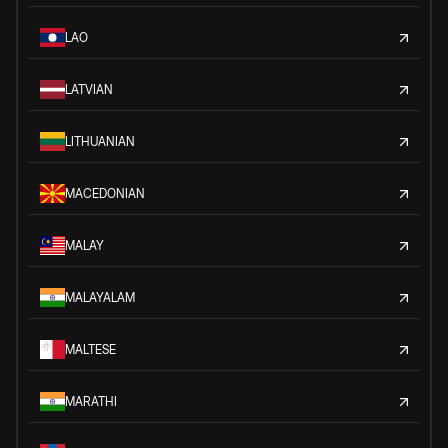
LAO
LATVIAN
LITHUANIAN
MACEDONIAN
MALAY
MALAYALAM
MALTESE
MARATHI