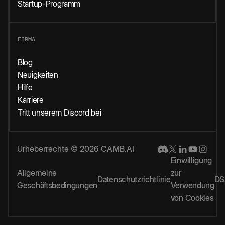
Startup-Programm
FIRMA
Blog
Neuigkeiten
Hilfe
Karriere
Tritt unserem Discord bei
Urheberrechte © 2026 CAMB.AI
Einwilligung
Allgemeine
zur
Datenschutzrichtlinie
DS
Geschäftsbedingungen
Verwendung
von Cookies