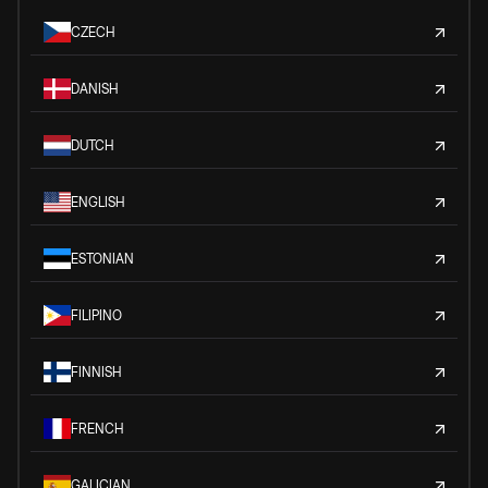
CZECH
DANISH
DUTCH
ENGLISH
ESTONIAN
FILIPINO
FINNISH
FRENCH
GALICIAN