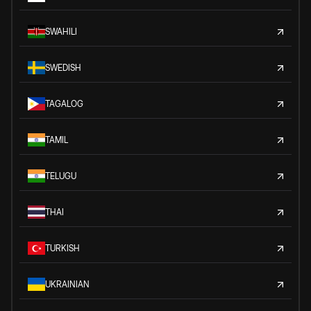
SWAHILI
SWEDISH
TAGALOG
TAMIL
TELUGU
THAI
TURKISH
UKRAINIAN