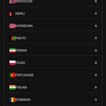
MONGOLIAN
NEPALI
NORWEGIAN
PASHTO
PERSIAN
POLISH
PORTUGUESE
PUNJABI
ROMANIAN