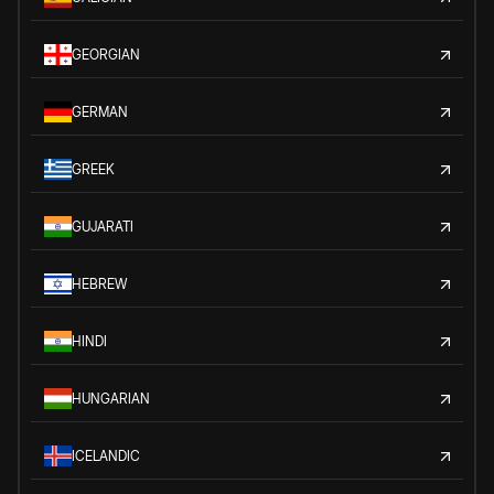
GEORGIAN
GERMAN
GREEK
GUJARATI
HEBREW
HINDI
HUNGARIAN
ICELANDIC