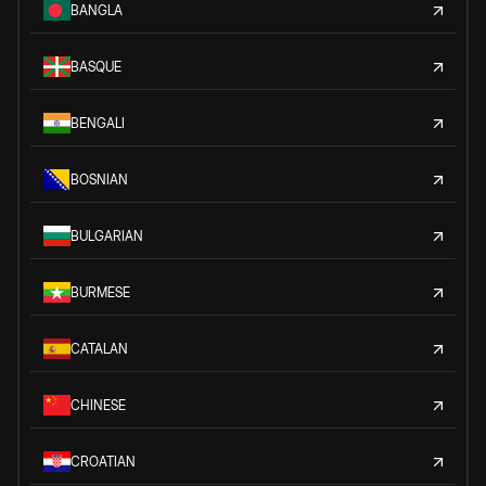
BANGLA
BASQUE
BENGALI
BOSNIAN
BULGARIAN
BURMESE
CATALAN
CHINESE
CROATIAN