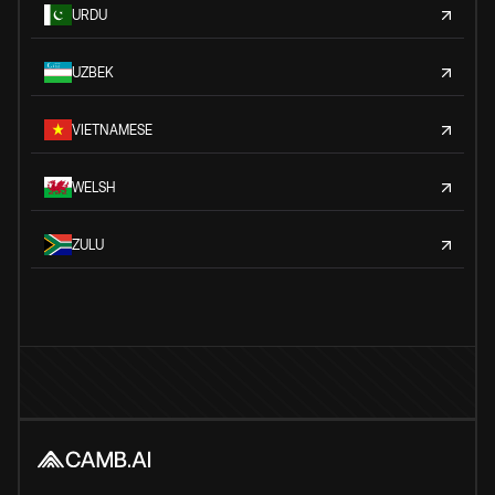
URDU
UZBEK
VIETNAMESE
WELSH
ZULU