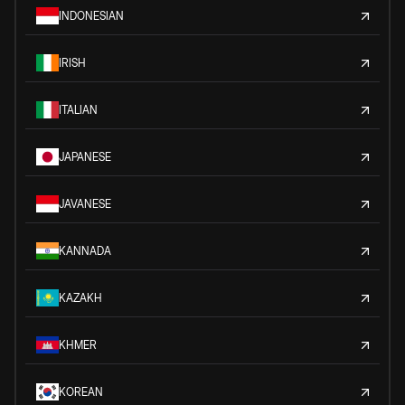
INDONESIAN
IRISH
ITALIAN
JAPANESE
JAVANESE
KANNADA
KAZAKH
KHMER
KOREAN