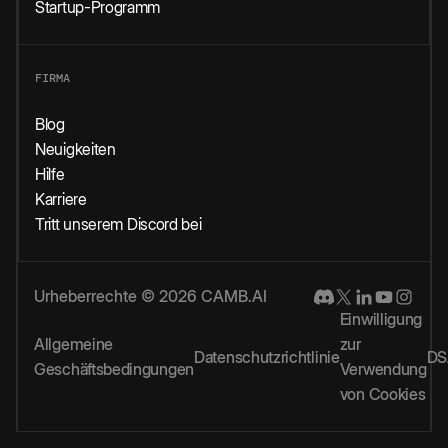
Startup-Programm
FIRMA
Blog
Neuigkeiten
Hilfe
Karriere
Tritt unserem Discord bei
Urheberrechte © 2026 CAMB.AI
Einwilligung
Allgemeine
zur
Datenschutzrichtlinie
DS
Geschäftsbedingungen
Verwendung
von Cookies