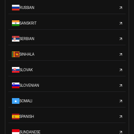
RUSSIAN
SANSKRIT
SERBIAN
SINHALA
SLOVAK
SLOVENIAN
SOMALI
SPANISH
SUNDANESE