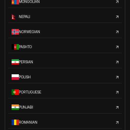
MONGOLIAN
NEPALI
NORWEGIAN
PASHTO
PERSIAN
POLISH
PORTUGUESE
PUNJABI
ROMANIAN