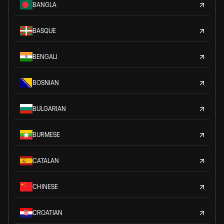
BANGLA
BASQUE
BENGALI
BOSNIAN
BULGARIAN
BURMESE
CATALAN
CHINESE
CROATIAN