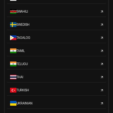
SWAHILI
SWEDISH
TAGALOG
TAMIL
TELUGU
THAI
TURKISH
UKRAINIAN