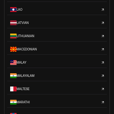
LAO
LATVIAN
LITHUANIAN
MACEDONIAN
MALAY
MALAYALAM
MALTESE
MARATHI