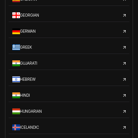
GEORGIAN
GERMAN
GREEK
GUJARATI
HEBREW
HINDI
HUNGARIAN
ICELANDIC