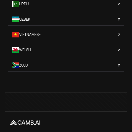
URDU
UZBEK
VIETNAMESE
WELSH
ZULU