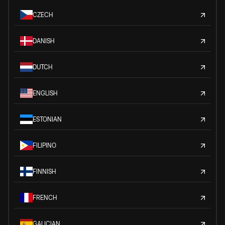
CZECH
DANISH
DUTCH
ENGLISH
ESTONIAN
FILIPINO
FINNISH
FRENCH
GALICIAN