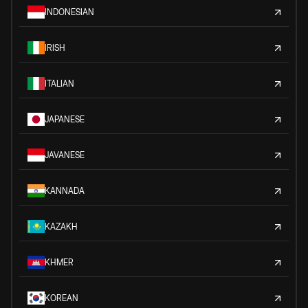
INDONESIAN
IRISH
ITALIAN
JAPANESE
JAVANESE
KANNADA
KAZAKH
KHMER
KOREAN