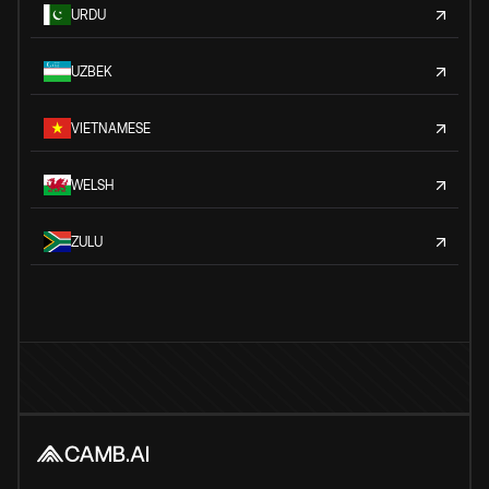
URDU
UZBEK
VIETNAMESE
WELSH
ZULU