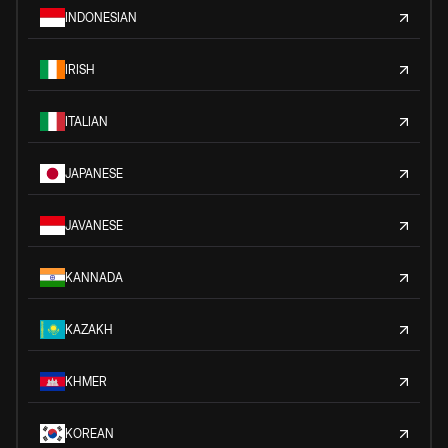
INDONESIAN
IRISH
ITALIAN
JAPANESE
JAVANESE
KANNADA
KAZAKH
KHMER
KOREAN