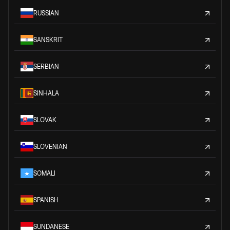
RUSSIAN
SANSKRIT
SERBIAN
SINHALA
SLOVAK
SLOVENIAN
SOMALI
SPANISH
SUNDANESE