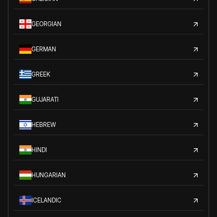
GEORGIAN
GERMAN
GREEK
GUJARATI
HEBREW
HINDI
HUNGARIAN
ICELANDIC