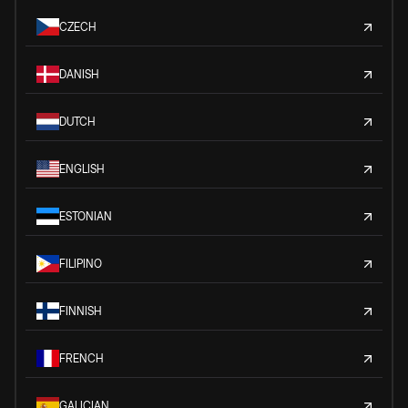
CZECH
DANISH
DUTCH
ENGLISH
ESTONIAN
FILIPINO
FINNISH
FRENCH
GALICIAN