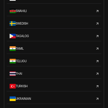
SWAHILI
SWEDISH
TAGALOG
TAMIL
TELUGU
THAI
TURKISH
UKRAINIAN