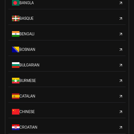
BANGLA
BASQUE
BENGALI
BOSNIAN
BULGARIAN
BURMESE
CATALAN
CHINESE
CROATIAN