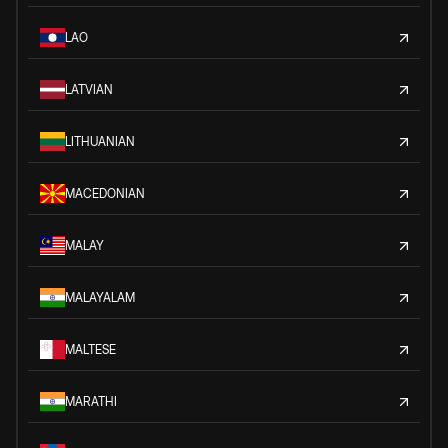
LAO
LATVIAN
LITHUANIAN
MACEDONIAN
MALAY
MALAYALAM
MALTESE
MARATHI