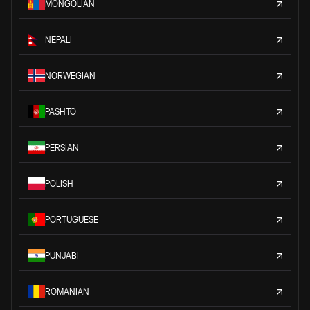
MONGOLIAN
NEPALI
NORWEGIAN
PASHTO
PERSIAN
POLISH
PORTUGUESE
PUNJABI
ROMANIAN