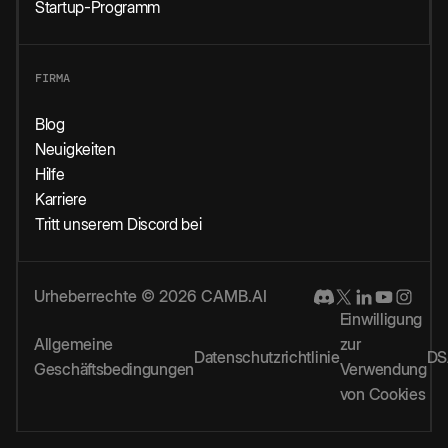
Startup-Programm
FIRMA
Blog
Neuigkeiten
Hilfe
Karriere
Tritt unserem Discord bei
Urheberrechte © 2026 CAMB.AI
Einwilligung
Allgemeine
zur
Datenschutzrichtlinie
DS
Geschäftsbedingungen
Verwendung
von Cookies