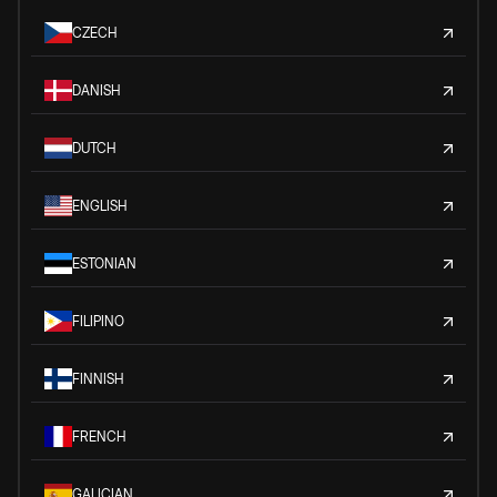
CZECH
DANISH
DUTCH
ENGLISH
ESTONIAN
FILIPINO
FINNISH
FRENCH
GALICIAN