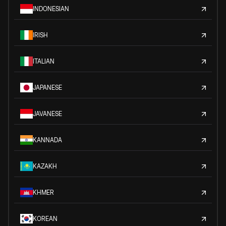
INDONESIAN
IRISH
ITALIAN
JAPANESE
JAVANESE
KANNADA
KAZAKH
KHMER
KOREAN