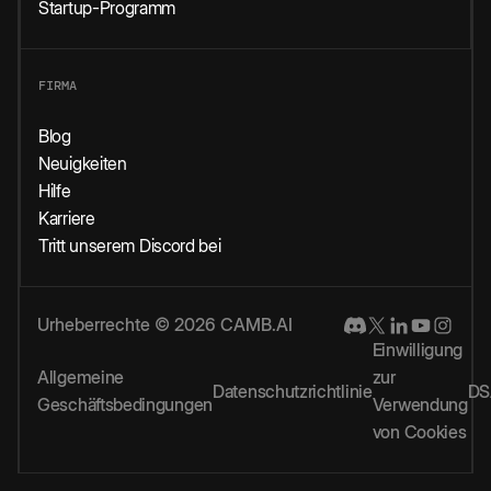
Startup-Programm
FIRMA
Blog
Neuigkeiten
Hilfe
Karriere
Tritt unserem Discord bei
Urheberrechte © 2026 CAMB.AI
Einwilligung
Allgemeine
zur
Datenschutzrichtlinie
DS
Geschäftsbedingungen
Verwendung
von Cookies