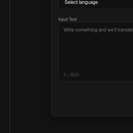
Input Text
0
/ 1500