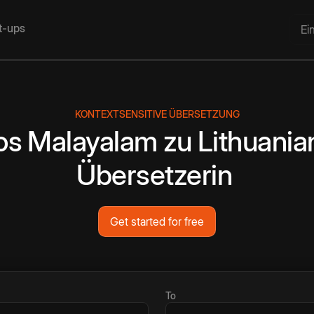
rt-ups
Ei
KONTEXTSENSITIVE ÜBERSETZUNG
os
Malayalam
zu
Lithuania
Übersetzerin
Get started for free
To