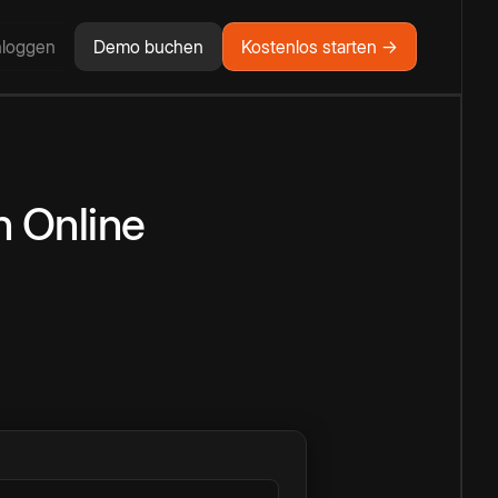
nloggen
Demo buchen
Kostenlos starten →
n
Online