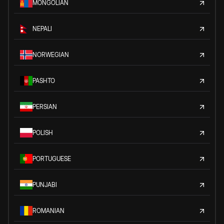
MONGOLIAN
NEPALI
NORWEGIAN
PASHTO
PERSIAN
POLISH
PORTUGUESE
PUNJABI
ROMANIAN