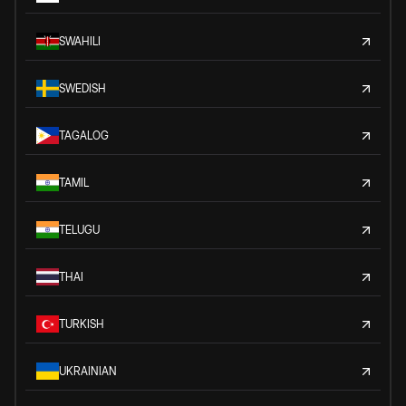
SWAHILI
SWEDISH
TAGALOG
TAMIL
TELUGU
THAI
TURKISH
UKRAINIAN