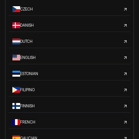
CZECH
DANISH
DUTCH
ENGLISH
ESTONIAN
FILIPINO
FINNISH
FRENCH
GALICIAN