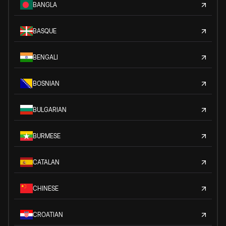
BANGLA
BASQUE
BENGALI
BOSNIAN
BULGARIAN
BURMESE
CATALAN
CHINESE
CROATIAN