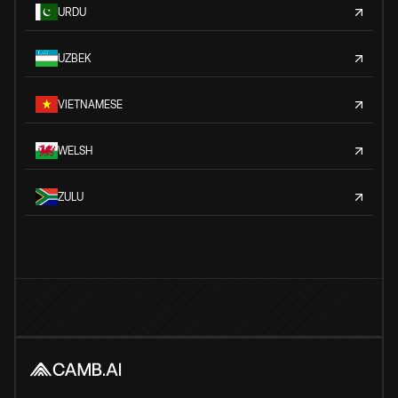
URDU
UZBEK
VIETNAMESE
WELSH
ZULU