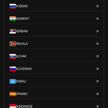
RUSSIAN
SANSKRIT
SERBIAN
SINHALA
SLOVAK
SLOVENIAN
SOMALI
SPANISH
SUNDANESE