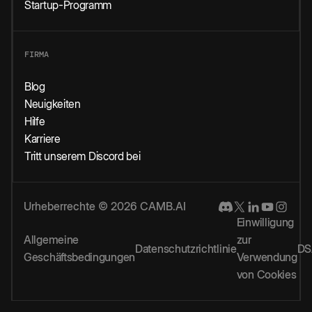
Startup-Programm
FIRMA
Blog
Neuigkeiten
Hilfe
Karriere
Tritt unserem Discord bei
Urheberrechte © 2026 CAMB.AI
Einwilligung
Allgemeine
zur
Datenschutzrichtlinie
DS
Geschäftsbedingungen
Verwendung
von Cookies