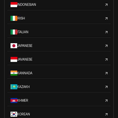
INDONESIAN
IRISH
ITALIAN
JAPANESE
JAVANESE
KANNADA
KAZAKH
KHMER
KOREAN