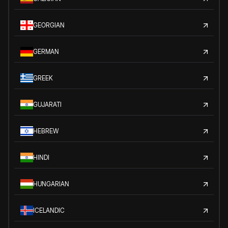
GEORGIAN
GERMAN
GREEK
GUJARATI
HEBREW
HINDI
HUNGARIAN
ICELANDIC