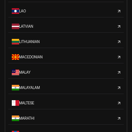
LAO
LATVIAN
LITHUANIAN
MACEDONIAN
MALAY
MALAYALAM
MALTESE
MARATHI