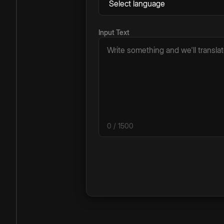
Input Text
0
/ 1500