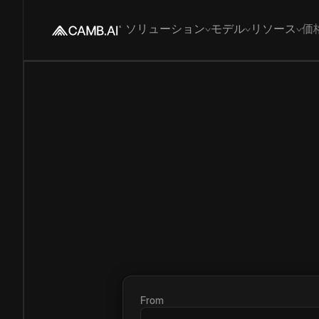
ソリューション
モデル
リソース
価
From