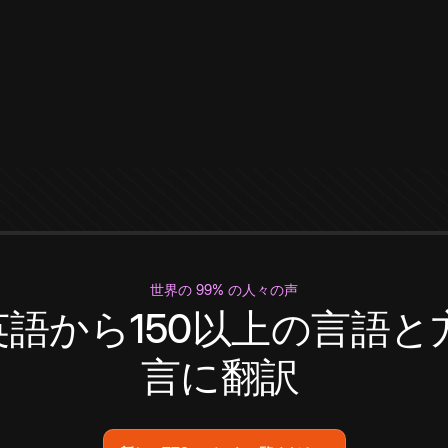
世界の 99% の人々の声
英語から150以上の言語と
言に翻訳