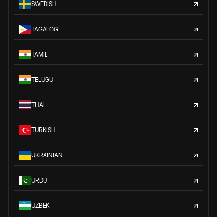
SWEDISH
TAGALOG
TAMIL
TELUGU
THAI
TURKISH
UKRAINIAN
URDU
UZBEK