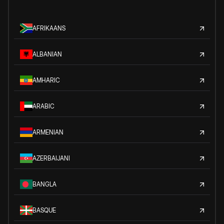
AFRIKAANS
ALBANIAN
AMHARIC
ARABIC
ARMENIAN
AZERBAIJANI
BANGLA
BASQUE