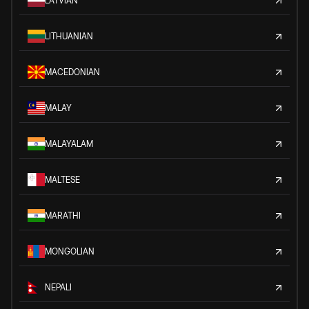
LATVIAN
LITHUANIAN
MACEDONIAN
MALAY
MALAYALAM
MALTESE
MARATHI
MONGOLIAN
NEPALI