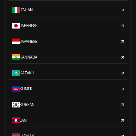
ITALIAN
JAPANESE
JAVANESE
KANNADA
KAZAKH
KHMER
KOREAN
LAO