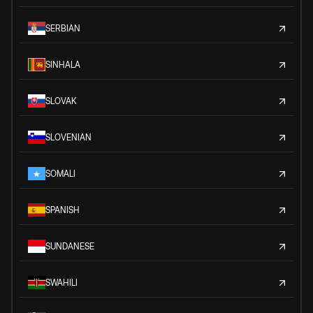
SERBIAN
SINHALA
SLOVAK
SLOVENIAN
SOMALI
SPANISH
SUNDANESE
SWAHILI