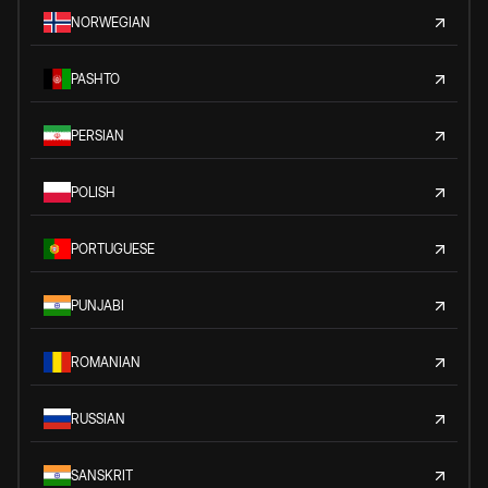
NORWEGIAN
PASHTO
PERSIAN
POLISH
PORTUGUESE
PUNJABI
ROMANIAN
RUSSIAN
SANSKRIT