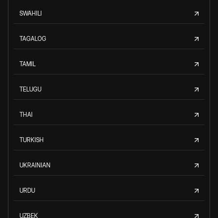
SWAHILI
TAGALOG
TAMIL
TELUGU
THAI
TURKISH
UKRAINIAN
URDU
UZBEK