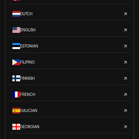
DUTCH
ENGLISH
ESTONIAN
FILIPINO
FINNISH
FRENCH
GALICIAN
GEORGIAN