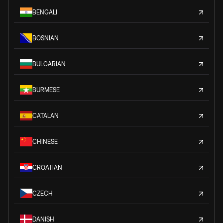
BENGALI
BOSNIAN
BULGARIAN
BURMESE
CATALAN
CHINESE
CROATIAN
CZECH
DANISH