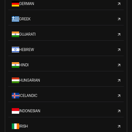
GERMAN
GREEK
GUJARATI
HEBREW
HINDI
HUNGARIAN
ICELANDIC
INDONESIAN
IRISH