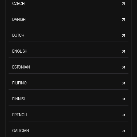
CZECH
DANISH
DUTCH
ENGLISH
ESTONIAN
FILIPINO
FINNISH
FRENCH
GALICIAN