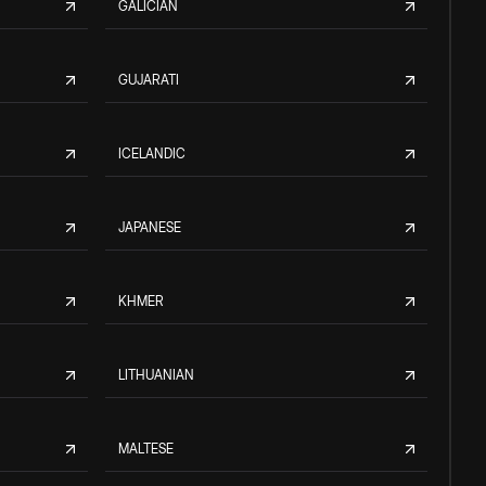
GALICIAN
GUJARATI
ICELANDIC
JAPANESE
KHMER
LITHUANIAN
MALTESE