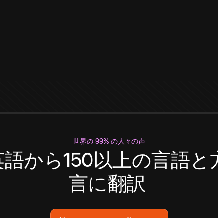
世界の 99% の人々の声
英語から150以上の言語と
言に翻訳