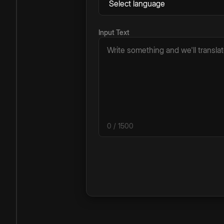
Input Text
0
/ 1500