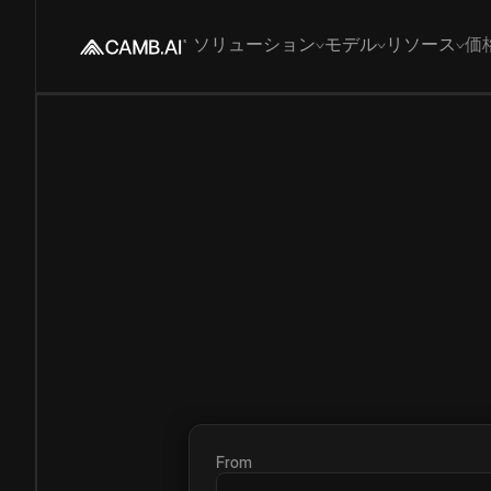
ソリューション
モデル
リソース
価
From