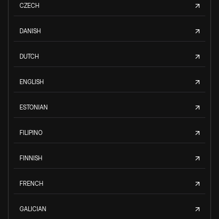
CZECH
DANISH
DUTCH
ENGLISH
ESTONIAN
FILIPINO
FINNISH
FRENCH
GALICIAN