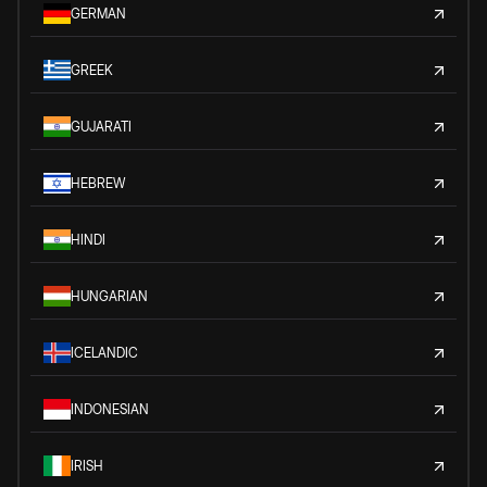
GERMAN
GREEK
GUJARATI
HEBREW
HINDI
HUNGARIAN
ICELANDIC
INDONESIAN
IRISH