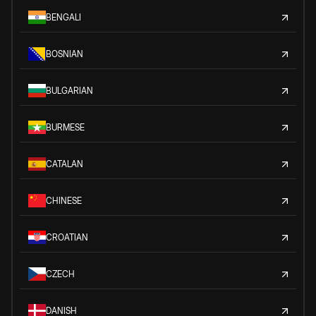
BENGALI
BOSNIAN
BULGARIAN
BURMESE
CATALAN
CHINESE
CROATIAN
CZECH
DANISH