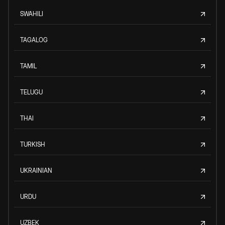
SWAHILI
TAGALOG
TAMIL
TELUGU
THAI
TURKISH
UKRAINIAN
URDU
UZBEK