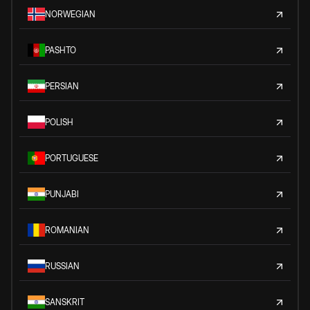
NORWEGIAN
PASHTO
PERSIAN
POLISH
PORTUGUESE
PUNJABI
ROMANIAN
RUSSIAN
SANSKRIT