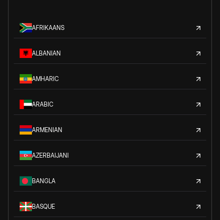
AFRIKAANS
ALBANIAN
AMHARIC
ARABIC
ARMENIAN
AZERBAIJANI
BANGLA
BASQUE