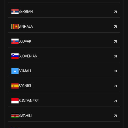
SERBIAN
SINHALA
SLOVAK
SLOVENIAN
SOMALI
SPANISH
SUNDANESE
SWAHILI