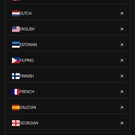
DUTCH
ENGLISH
ESTONIAN
FILIPINO
FINNISH
FRENCH
GALICIAN
GEORGIAN