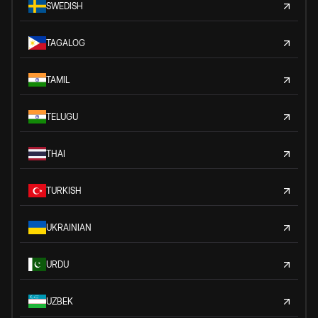
SWEDISH
TAGALOG
TAMIL
TELUGU
THAI
TURKISH
UKRAINIAN
URDU
UZBEK