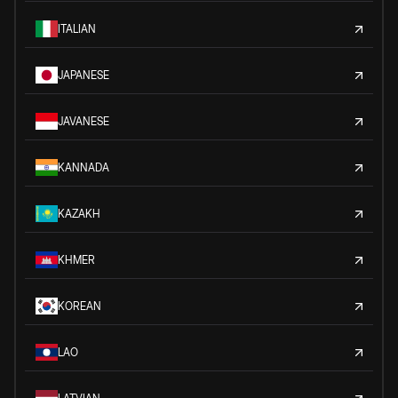
ITALIAN
JAPANESE
JAVANESE
KANNADA
KAZAKH
KHMER
KOREAN
LAO