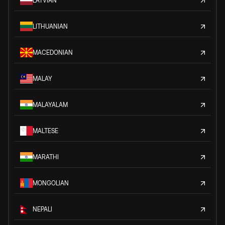
LATVIAN
LITHUANIAN
MACEDONIAN
MALAY
MALAYALAM
MALTESE
MARATHI
MONGOLIAN
NEPALI