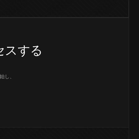
クセスする
始し、