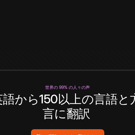
世界の 99% の人々の声
英語から150以上の言語と
言に翻訳