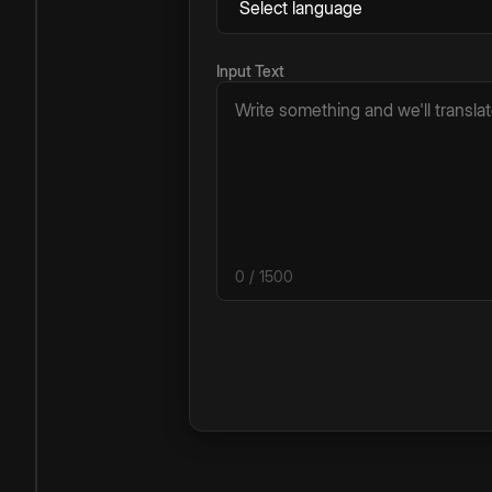
Input Text
0
/ 1500