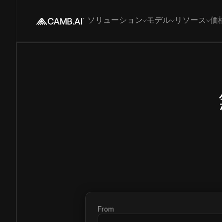
ソリューション
モデル
リソース
価
From