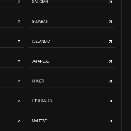
GALICIAN
GUJARATI
ICELANDIC
JAPANESE
KHMER
LITHUANIAN
MALTESE