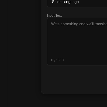
Input Text
0
/ 1500