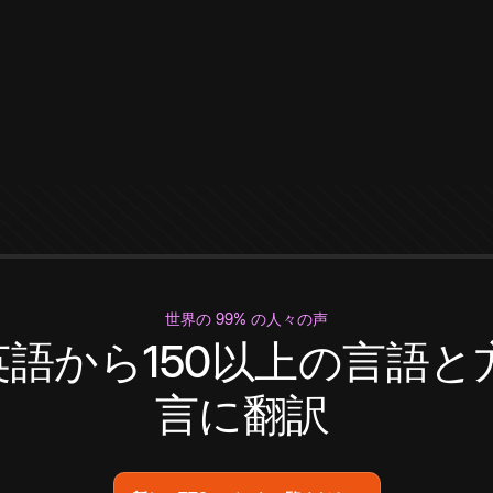
世界の 99% の人々の声
英語から150以上の言語と
言に翻訳