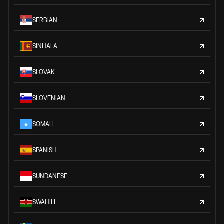
SERBIAN
SINHALA
SLOVAK
SLOVENIAN
SOMALI
SPANISH
SUNDANESE
SWAHILI