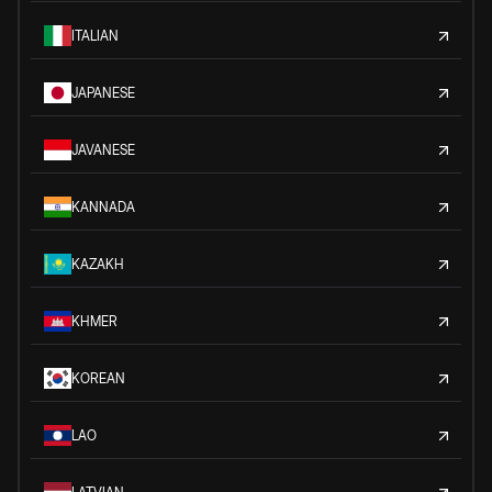
ITALIAN
JAPANESE
JAVANESE
KANNADA
KAZAKH
KHMER
KOREAN
LAO