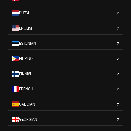
DUTCH
ENGLISH
ESTONIAN
FILIPINO
FINNISH
FRENCH
GALICIAN
GEORGIAN