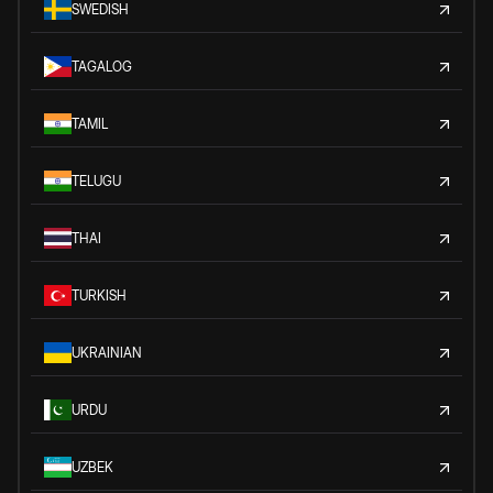
SWEDISH
TAGALOG
TAMIL
TELUGU
THAI
TURKISH
UKRAINIAN
URDU
UZBEK