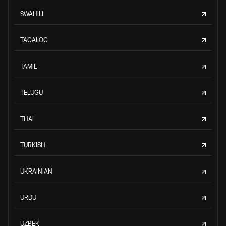
SWAHILI
TAGALOG
TAMIL
TELUGU
THAI
TURKISH
UKRAINIAN
URDU
UZBEK