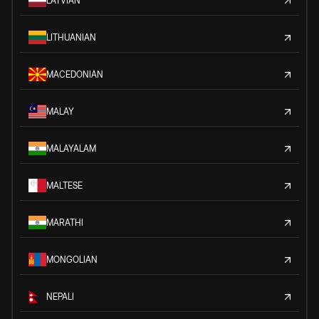
LATVIAN
LITHUANIAN
MACEDONIAN
MALAY
MALAYALAM
MALTESE
MARATHI
MONGOLIAN
NEPALI