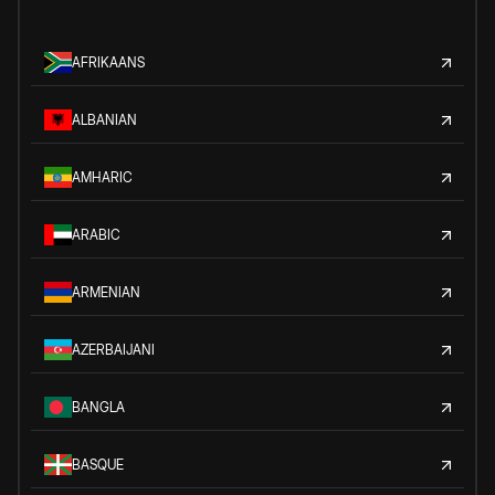
AFRIKAANS
ALBANIAN
AMHARIC
ARABIC
ARMENIAN
AZERBAIJANI
BANGLA
BASQUE