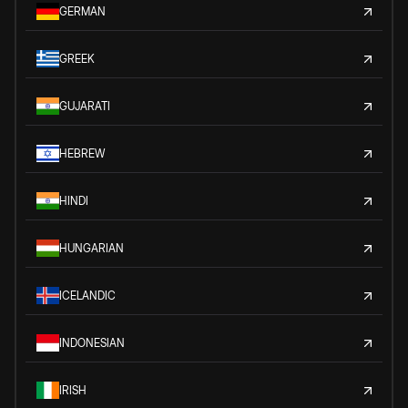
GERMAN
GREEK
GUJARATI
HEBREW
HINDI
HUNGARIAN
ICELANDIC
INDONESIAN
IRISH