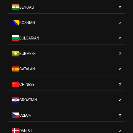
BENGALI
BOSNIAN
BULGARIAN
BURMESE
CATALAN
CHINESE
CROATIAN
CZECH
DANISH