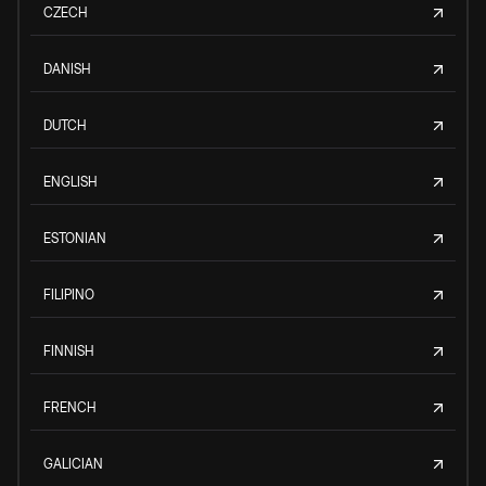
CZECH
DANISH
DUTCH
ENGLISH
ESTONIAN
FILIPINO
FINNISH
FRENCH
GALICIAN