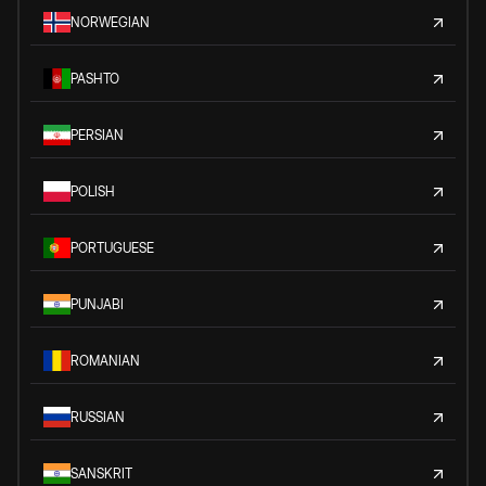
NORWEGIAN
PASHTO
PERSIAN
POLISH
PORTUGUESE
PUNJABI
ROMANIAN
RUSSIAN
SANSKRIT