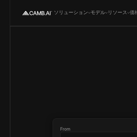
ソリューション
モデル
リソース
価
From