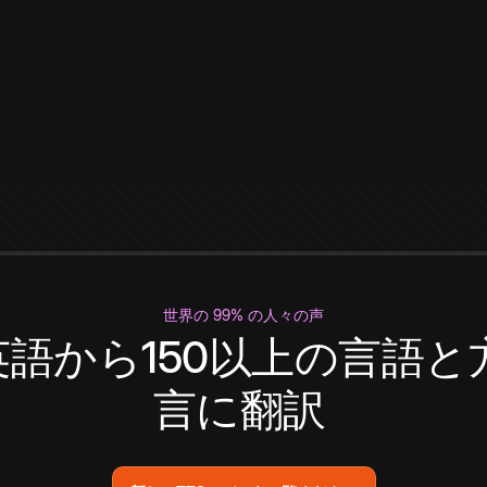
世界の 99% の人々の声
英語から150以上の言語と
言に翻訳