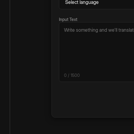
Input Text
0
/ 1500