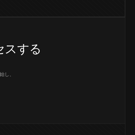
クセスする
始し、