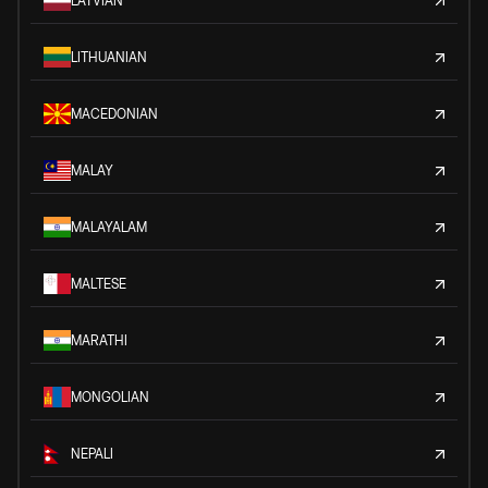
LATVIAN
LITHUANIAN
MACEDONIAN
MALAY
MALAYALAM
MALTESE
MARATHI
MONGOLIAN
NEPALI