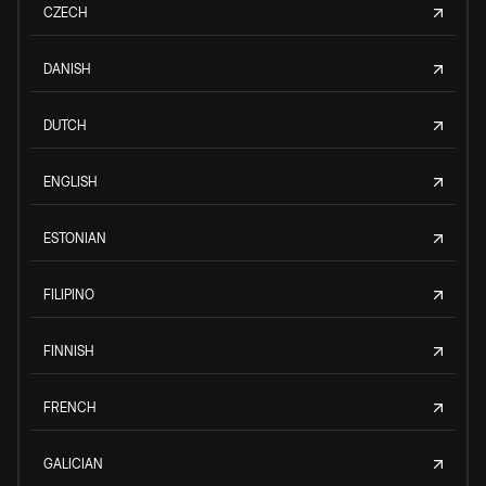
CZECH
DANISH
DUTCH
ENGLISH
ESTONIAN
FILIPINO
FINNISH
FRENCH
GALICIAN