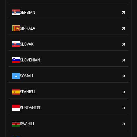
SERBIAN
SINHALA
SLOVAK
SLOVENIAN
SOMALI
SPANISH
SUNDANESE
SWAHILI