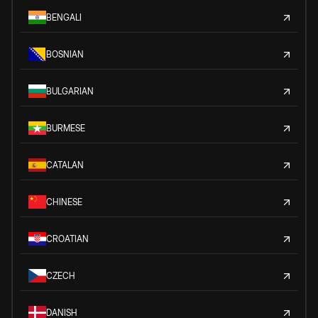
BENGALI
BOSNIAN
BULGARIAN
BURMESE
CATALAN
CHINESE
CROATIAN
CZECH
DANISH