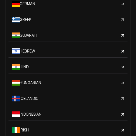
GERMAN
GREEK
GUJARATI
HEBREW
HINDI
HUNGARIAN
ICELANDIC
INDONESIAN
IRISH