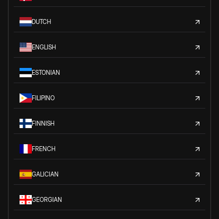
DUTCH
ENGLISH
ESTONIAN
FILIPINO
FINNISH
FRENCH
GALICIAN
GEORGIAN