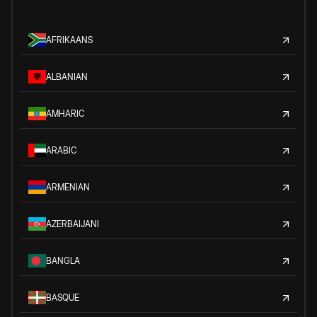
AFRIKAANS
ALBANIAN
AMHARIC
ARABIC
ARMENIAN
AZERBAIJANI
BANGLA
BASQUE