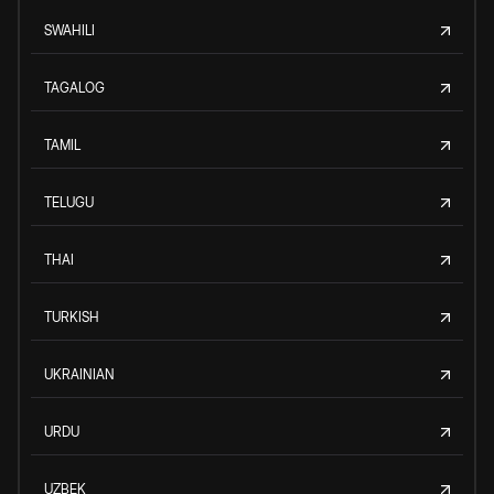
SWAHILI
TAGALOG
TAMIL
TELUGU
THAI
TURKISH
UKRAINIAN
URDU
UZBEK