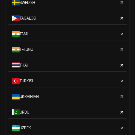
SWEDISH
TAGALOG
TAMIL
TELUGU
THAI
TURKISH
UKRAINIAN
URDU
UZBEK