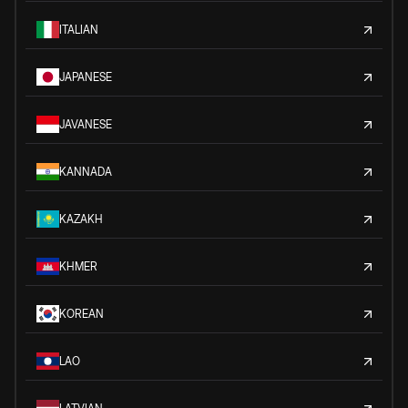
ITALIAN
JAPANESE
JAVANESE
KANNADA
KAZAKH
KHMER
KOREAN
LAO