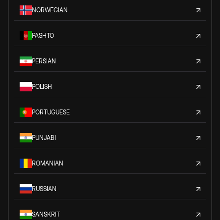
NORWEGIAN
PASHTO
PERSIAN
POLISH
PORTUGUESE
PUNJABI
ROMANIAN
RUSSIAN
SANSKRIT