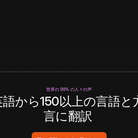
世界の 99% の人々の声
英語から150以上の言語と
言に翻訳