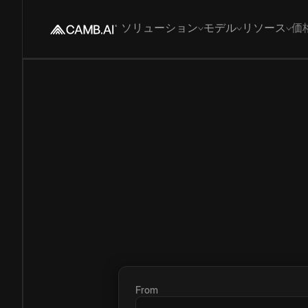
ソリューション
モデル
リソース
価
From