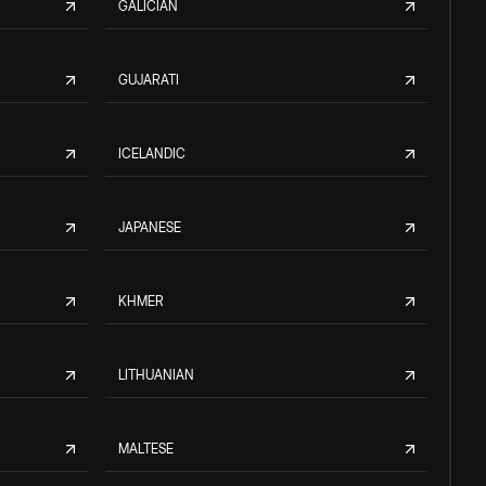
GALICIAN
GUJARATI
ICELANDIC
JAPANESE
KHMER
LITHUANIAN
MALTESE