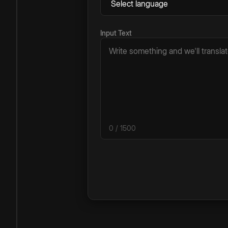
Input Text
0
/ 1500