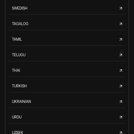
SWEDISH
TAGALOG
TAMIL
TELUGU
THAI
TURKISH
UKRAINIAN
URDU
UZBEK