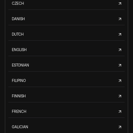
CZECH
DANISH
DUTCH
ENGLISH
ESTONIAN
FILIPINO
FINNISH
FRENCH
GALICIAN