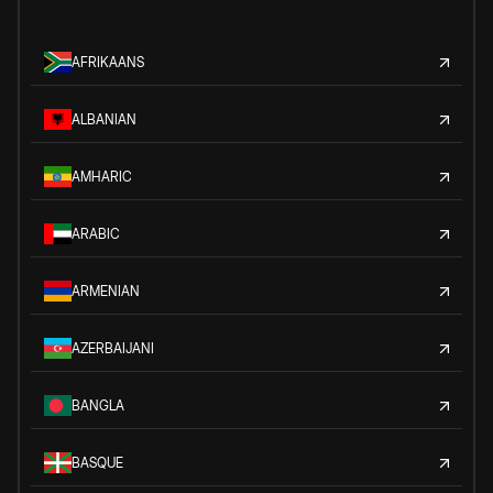
AFRIKAANS
ALBANIAN
AMHARIC
ARABIC
ARMENIAN
AZERBAIJANI
BANGLA
BASQUE