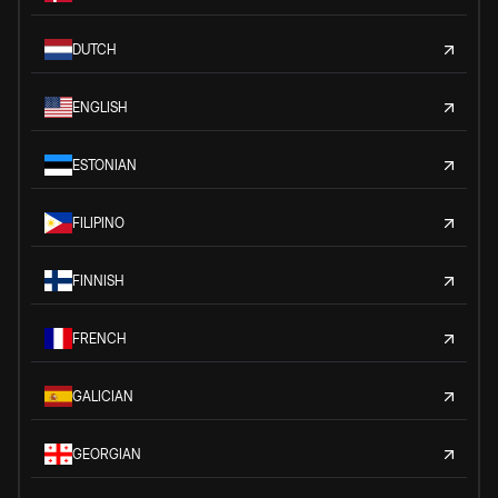
DUTCH
ENGLISH
ESTONIAN
FILIPINO
FINNISH
FRENCH
GALICIAN
GEORGIAN