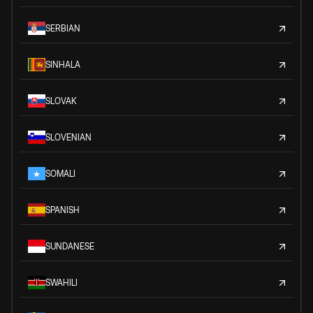
SERBIAN
SINHALA
SLOVAK
SLOVENIAN
SOMALI
SPANISH
SUNDANESE
SWAHILI