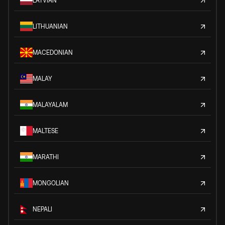
LATVIAN
LITHUANIAN
MACEDONIAN
MALAY
MALAYALAM
MALTESE
MARATHI
MONGOLIAN
NEPALI