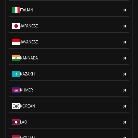
ITALIAN
JAPANESE
JAVANESE
KANNADA
KAZAKH
KHMER
KOREAN
LAO