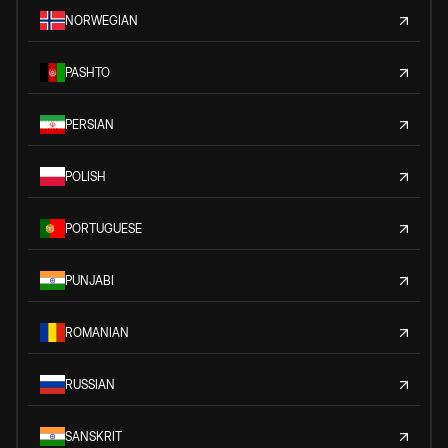
NORWEGIAN
PASHTO
PERSIAN
POLISH
PORTUGUESE
PUNJABI
ROMANIAN
RUSSIAN
SANSKRIT