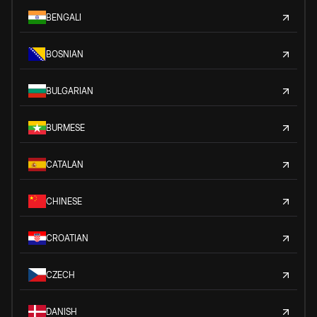
BENGALI
BOSNIAN
BULGARIAN
BURMESE
CATALAN
CHINESE
CROATIAN
CZECH
DANISH