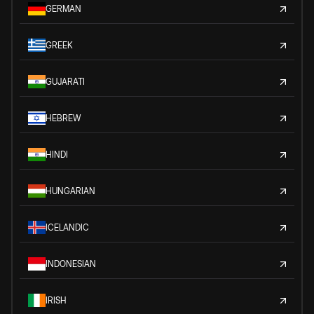
GERMAN
GREEK
GUJARATI
HEBREW
HINDI
HUNGARIAN
ICELANDIC
INDONESIAN
IRISH