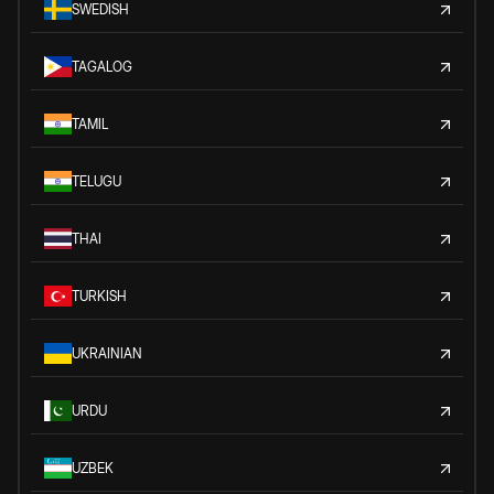
SWEDISH
TAGALOG
TAMIL
TELUGU
THAI
TURKISH
UKRAINIAN
URDU
UZBEK