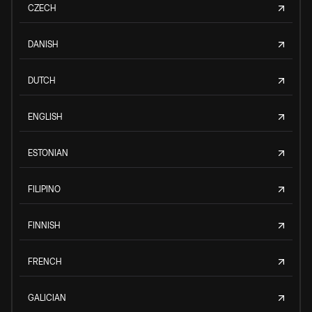
CZECH
DANISH
DUTCH
ENGLISH
ESTONIAN
FILIPINO
FINNISH
FRENCH
GALICIAN