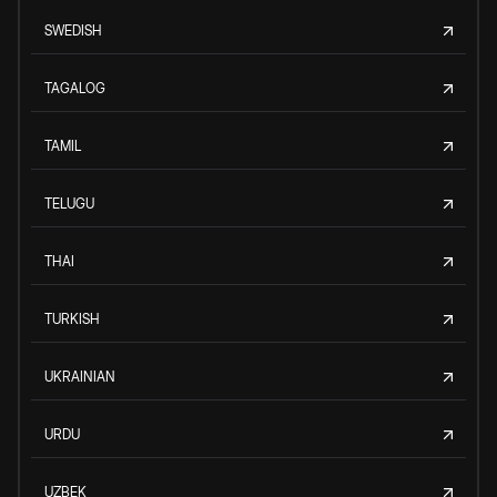
SWEDISH
TAGALOG
TAMIL
TELUGU
THAI
TURKISH
UKRAINIAN
URDU
UZBEK