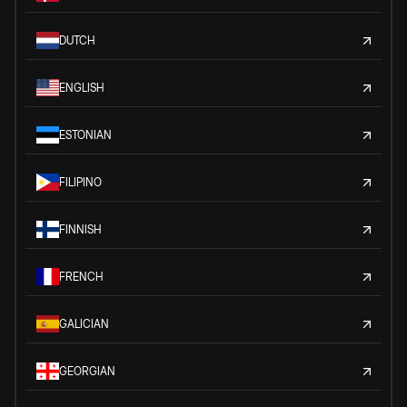
DUTCH
ENGLISH
ESTONIAN
FILIPINO
FINNISH
FRENCH
GALICIAN
GEORGIAN