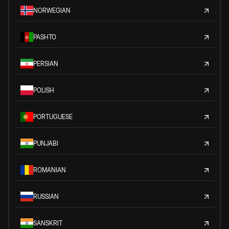
NORWEGIAN
PASHTO
PERSIAN
POLISH
PORTUGUESE
PUNJABI
ROMANIAN
RUSSIAN
SANSKRIT