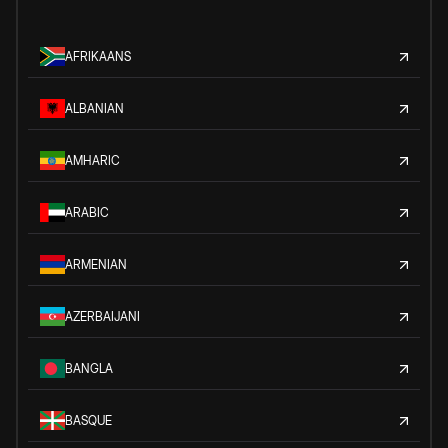
AFRIKAANS
ALBANIAN
AMHARIC
ARABIC
ARMENIAN
AZERBAIJANI
BANGLA
BASQUE