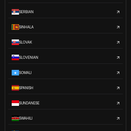
SERBIAN
SINHALA
SLOVAK
SLOVENIAN
SOMALI
SPANISH
SUNDANESE
SWAHILI