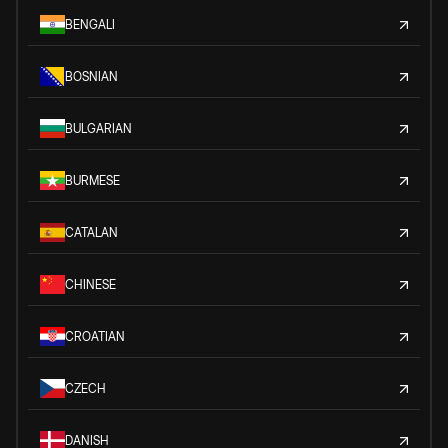
BENGALI
BOSNIAN
BULGARIAN
BURMESE
CATALAN
CHINESE
CROATIAN
CZECH
DANISH