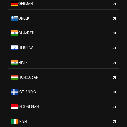
GERMAN
GREEK
GUJARATI
HEBREW
HINDI
HUNGARIAN
ICELANDIC
INDONESIAN
IRISH