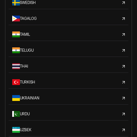
SWEDISH
TAGALOG
TAMIL
TELUGU
THAI
TURKISH
UKRAINIAN
URDU
UZBEK