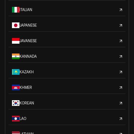
ITALIAN
JAPANESE
JAVANESE
KANNADA
KAZAKH
KHMER
KOREAN
LAO