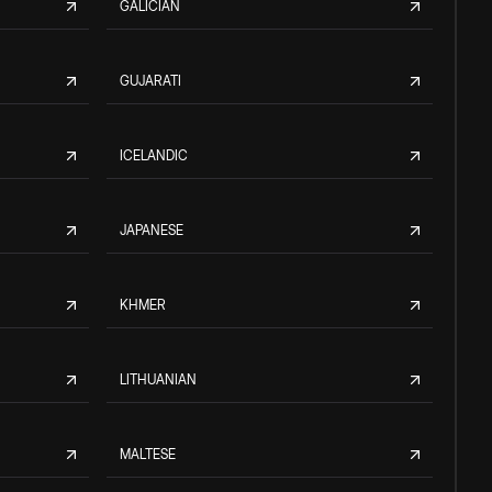
GALICIAN
GUJARATI
ICELANDIC
JAPANESE
KHMER
LITHUANIAN
MALTESE