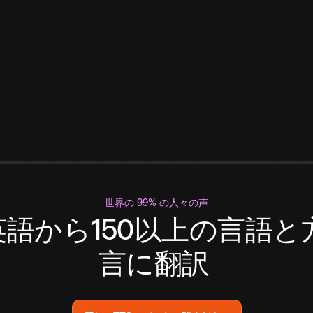
世界の 99% の人々の声
英語から150以上の言語と
言に翻訳