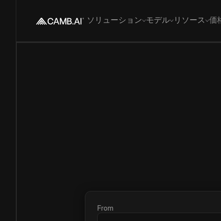
ソリューション
モデル
リソース
価
From