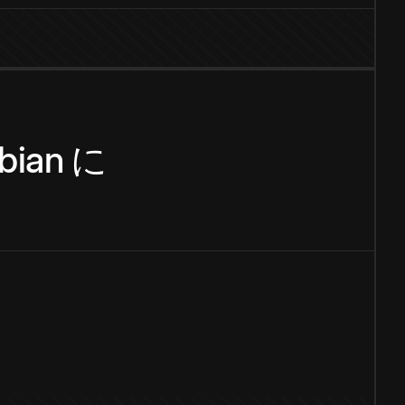
bian
に