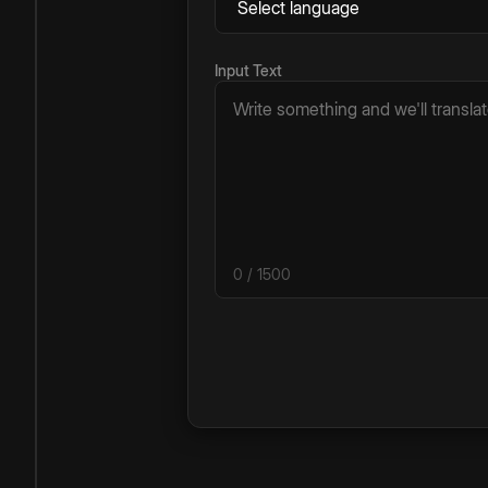
Input Text
0
/ 1500