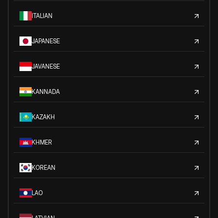
ITALIAN
JAPANESE
JAVANESE
KANNADA
KAZAKH
KHMER
KOREAN
LAO