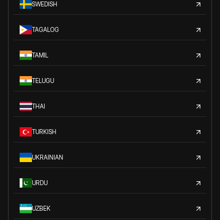
SWEDISH
TAGALOG
TAMIL
TELUGU
THAI
TURKISH
UKRAINIAN
URDU
UZBEK