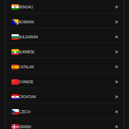
BENGALI
BOSNIAN
BULGARIAN
BURMESE
CATALAN
CHINESE
CROATIAN
CZECH
DANISH