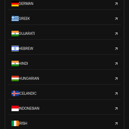
GERMAN
GREEK
GUJARATI
HEBREW
HINDI
HUNGARIAN
ICELANDIC
INDONESIAN
IRISH