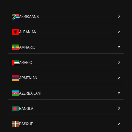
AFRIKAANS
ALBANIAN
AMHARIC
ARABIC
ARMENIAN
AZERBAIJANI
BANGLA
BASQUE