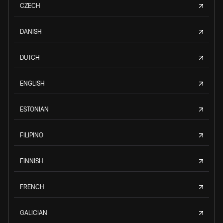
CZECH
DANISH
DUTCH
ENGLISH
ESTONIAN
FILIPINO
FINNISH
FRENCH
GALICIAN