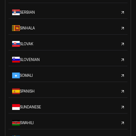
SERBIAN
SINHALA
SLOVAK
SLOVENIAN
SOMALI
SPANISH
SUNDANESE
SWAHILI