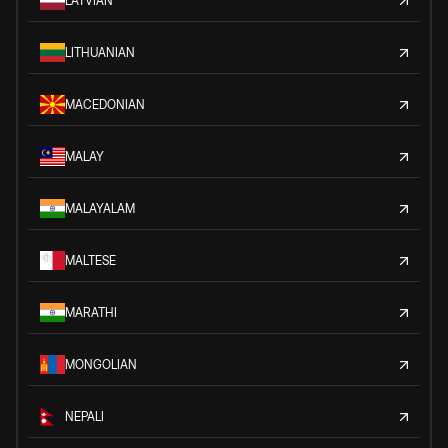
LATVIAN
LITHUANIAN
MACEDONIAN
MALAY
MALAYALAM
MALTESE
MARATHI
MONGOLIAN
NEPALI