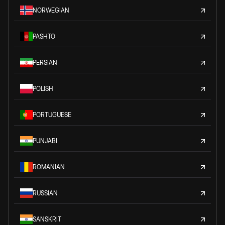
NORWEGIAN
PASHTO
PERSIAN
POLISH
PORTUGUESE
PUNJABI
ROMANIAN
RUSSIAN
SANSKRIT