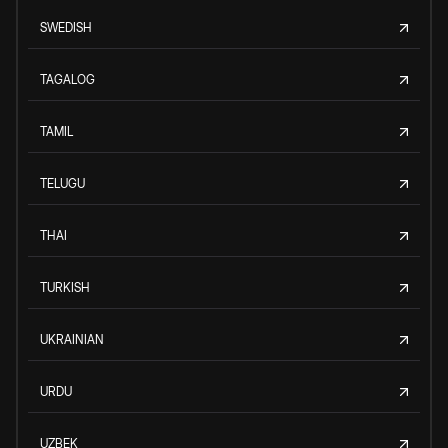
SWEDISH
TAGALOG
TAMIL
TELUGU
THAI
TURKISH
UKRAINIAN
URDU
UZBEK