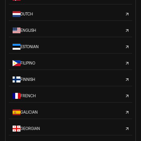
DUTCH
ENGLISH
ESTONIAN
FILIPINO
FINNISH
FRENCH
GALICIAN
GEORGIAN