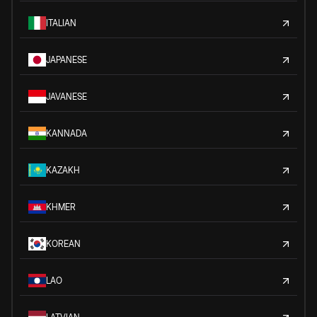
ITALIAN
JAPANESE
JAVANESE
KANNADA
KAZAKH
KHMER
KOREAN
LAO