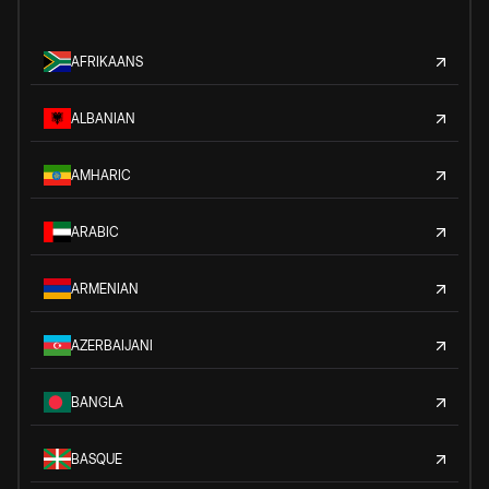
AFRIKAANS
ALBANIAN
AMHARIC
ARABIC
ARMENIAN
AZERBAIJANI
BANGLA
BASQUE