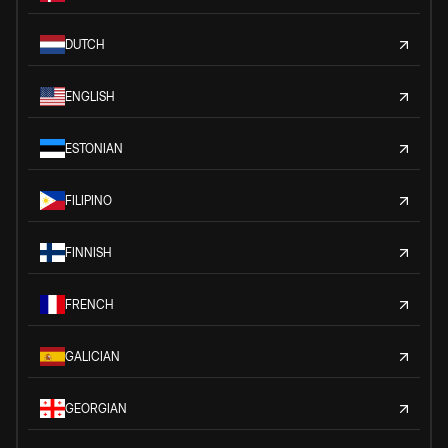
DUTCH
ENGLISH
ESTONIAN
FILIPINO
FINNISH
FRENCH
GALICIAN
GEORGIAN