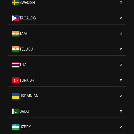
SWEDISH
TAGALOG
TAMIL
TELUGU
THAI
TURKISH
UKRAINIAN
URDU
UZBEK