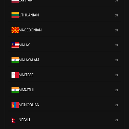
LATVIAN
LITHUANIAN
MACEDONIAN
MALAY
MALAYALAM
MALTESE
MARATHI
MONGOLIAN
NEPALI