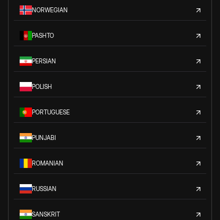
NORWEGIAN
PASHTO
PERSIAN
POLISH
PORTUGUESE
PUNJABI
ROMANIAN
RUSSIAN
SANSKRIT