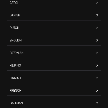
CZECH
DANISH
DUTCH
ENGLISH
ESTONIAN
FILIPINO
FINNISH
FRENCH
GALICIAN