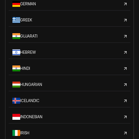
GERMAN
GREEK
GUJARATI
HEBREW
HINDI
HUNGARIAN
ICELANDIC
INDONESIAN
IRISH