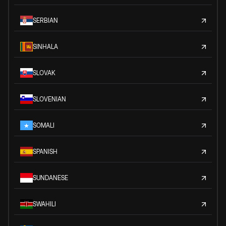
SERBIAN
SINHALA
SLOVAK
SLOVENIAN
SOMALI
SPANISH
SUNDANESE
SWAHILI