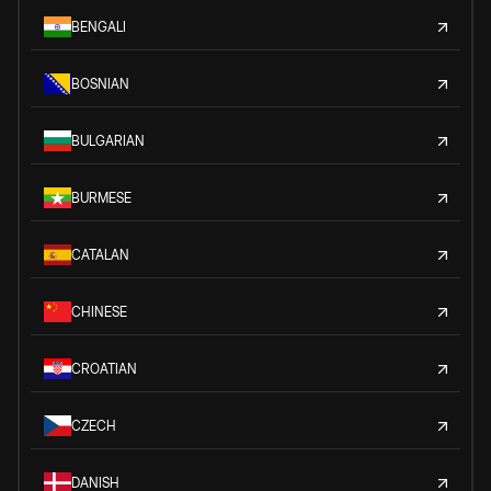
BENGALI
BOSNIAN
BULGARIAN
BURMESE
CATALAN
CHINESE
CROATIAN
CZECH
DANISH