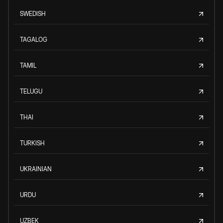
SWEDISH
TAGALOG
TAMIL
TELUGU
THAI
TURKISH
UKRAINIAN
URDU
UZBEK